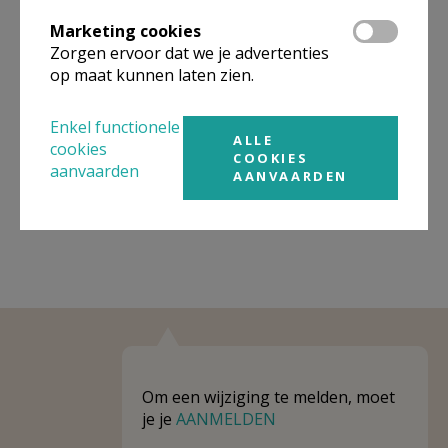
Omgeving
Marketing cookies
Zorgen ervoor dat we je advertenties
Niet gevonden wat je zocht? Hier vind je
op maat kunnen laten zien.
links naar kerken, eventueel van andere
organisaties, in de buurt.
Enkel functionele
ALLE
cookies
Kerken in of nabij
SPALBEEK
COOKIES
aanvaarden
AANVAARDEN
Om een wijziging te melden, moet
je je
AANMELDEN