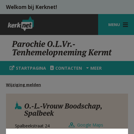
Overslaan en naar de inhoud gaan
Welkom bij Kerknet!
MENU
STARTPAGINA
Parochie O.L.Vr.-
Tenhemelopneming Kermt
KERK
VIERINGEN
STARTPAGINA
CONTACTEN
MEER
SHOP
Wijziging melden
ZOEKEN
HULP
O.-L.-Vrouw Boodschap,
Spalbeek
MIJN PAROCHIE
Google Maps
Spalbeekstraat 24
AANMELDEN OF REGISTREREN
3510
SPALBEEK