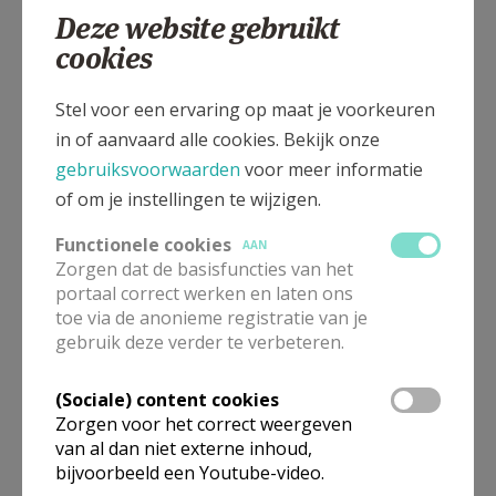
Deze website gebruikt
cookies
Spalbeekstraat 24, 3510 SPALBEEK
Stel voor een ervaring op maat je voorkeuren
in of aanvaard alle cookies. Bekijk onze
gebruiksvoorwaarden
voor meer informatie
of om je instellingen te wijzigen.
Functionele cookies
AAN
Zorgen dat de basisfuncties van het
portaal correct werken en laten ons
toe via de anonieme registratie van je
gebruik deze verder te verbeteren.
(Sociale) content cookies
In deze kerk vinden geen weekendvieringen plaats. Via de
Zorgen voor het correct weergeven
onderstaande lijst kan je het aanbod van kerken in de buurt
van al dan niet externe inhoud,
raadplegen.
bijvoorbeeld een Youtube-video.