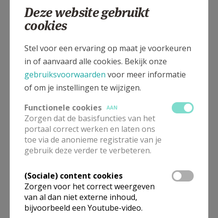
Deze website gebruikt
cookies
Hofstraat, 9200 Oudegem
Stel voor een ervaring op maat je voorkeuren
in of aanvaard alle cookies. Bekijk onze
gebruiksvoorwaarden
voor meer informatie
of om je instellingen te wijzigen.
Functionele cookies
AAN
Zorgen dat de basisfuncties van het
portaal correct werken en laten ons
toe via de anonieme registratie van je
gebruik deze verder te verbeteren.
(Sociale) content cookies
In deze kerk vinden geen weekendvieringen plaats. Via de
Zorgen voor het correct weergeven
onderstaande lijst kan je het aanbod van kerken in de buurt
van al dan niet externe inhoud,
raadplegen.
bijvoorbeeld een Youtube-video.