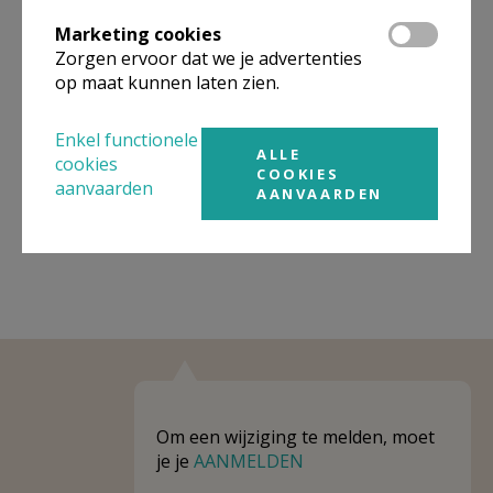
Omgeving
Marketing cookies
Zorgen ervoor dat we je advertenties
Niet gevonden wat je zocht? Hier vind je
op maat kunnen laten zien.
links naar kerken, eventueel van andere
organisaties, in de buurt.
Enkel functionele
ALLE
cookies
Kerken in of nabij
Oudegem
COOKIES
aanvaarden
AANVAARDEN
Om een wijziging te melden, moet
je je
AANMELDEN