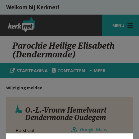
Overslaan en naar de inhoud gaan
Welkom bij Kerknet!
MENU
STARTPAGINA
Parochie Heilige Elisabeth
(Dendermonde)
KERK
VIERINGEN
STARTPAGINA
CONTACTEN
MEER
SHOP
Wijziging melden
ZOEKEN
HULP
O.-L.-Vrouw Hemelvaart
Dendermonde Oudegem
MIJN PAROCHIE
Google Maps
Hofstraat
AANMELDEN OF REGISTREREN
9200
Oudegem