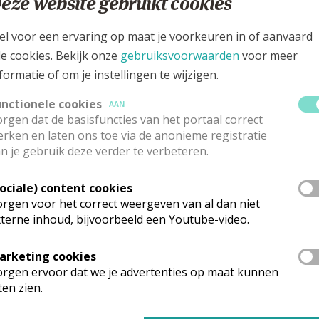
eze website gebruikt cookies
straat, 9600 Ronse
el voor een ervaring op maat je voorkeuren in of aanvaard
le cookies. Bekijk onze
gebruiksvoorwaarden
voor meer
formatie of om je instellingen te wijzigen.
unctionele cookies
AAN
rgen dat de basisfuncties van het portaal correct
rken en laten ons toe via de anonieme registratie
n je gebruik deze verder te verbeteren.
Sociale) content cookies
rgen voor het correct weergeven van al dan niet
terne inhoud, bijvoorbeeld een Youtube-video.
rk vinden geen weekendvieringen plaats. Via de onderstaande lijst ka
arketing cookies
rgen ervoor dat we je advertenties op maat kunnen
ten zien.
mgeving