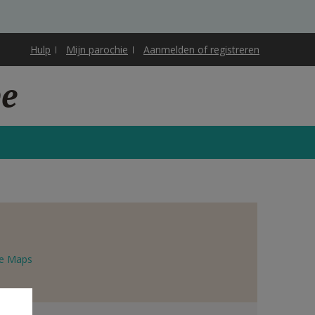
Hulp
Mijn parochie
Aanmelden of registreren
pe
e Maps