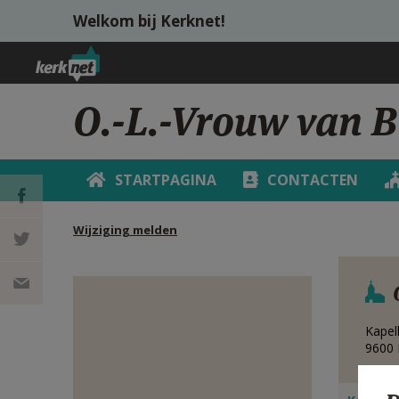
Overslaan en naar de inhoud gaan
Welkom bij Kerknet!
O.-L.-Vrouw van B
STARTPAGINA
CONTACTEN
Wijziging melden
DEEL OP
FACEBOOK
DEEL OP
Kapel
TWITTER
DEEL
9600
VIA