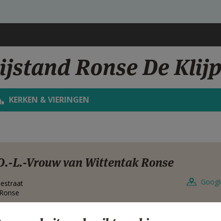
ijstand Ronse De Klij
KERKEN & VIERINGEN
O.-L.-Vrouw van Wittentak Ronse
Googl
lestraat
Ronse