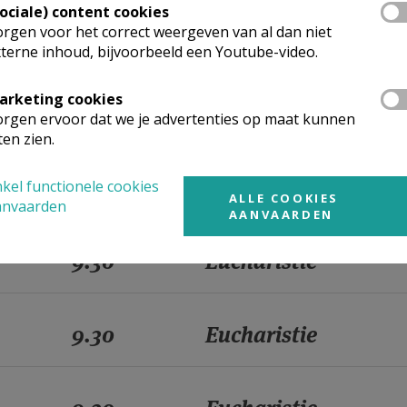
Sociale) content cookies
rgen voor het correct weergeven van al dan niet
9.30
Eucharistie
terne inhoud, bijvoorbeeld een Youtube-video.
arketing cookies
9.30
Eucharistie
rgen ervoor dat we je advertenties op maat kunnen
ten zien.
9.30
Eucharistie
kel functionele cookies
ALLE COOKIES
anvaarden
AANVAARDEN
9.30
Eucharistie
9.30
Eucharistie