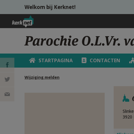
Overslaan en naar de inhoud gaan
Welkom bij Kerknet!
Parochie O.L.Vr. 
STARTPAGINA
CONTACTEN
Wijziging melden
DEEL OP
FACEBOOK
DEEL OP
TWITTER
DEEL
Slinke
3920
VIA