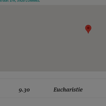
straat z/n, 3920 LOMMEL
9.30
Eucharistie