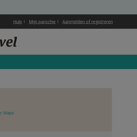
Hulp
Mijn parochie
Aanmelden of registreren
vel
e Maps