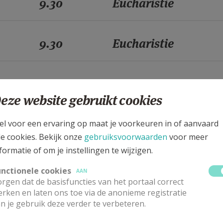
9.30
Eucharistie
9.30
Eucharistie
9.30
Eucharistie
eze website gebruikt cookies
9.30
Eucharistie
el voor een ervaring op maat je voorkeuren in of aanvaard
le cookies. Bekijk onze
gebruiksvoorwaarden
voor meer
formatie of om je instellingen te wijzigen.
9.30
Eucharistie
unctionele cookies
AAN
rgen dat de basisfuncties van het portaal correct
rken en laten ons toe via de anonieme registratie
9.30
Eucharistie
n je gebruik deze verder te verbeteren.