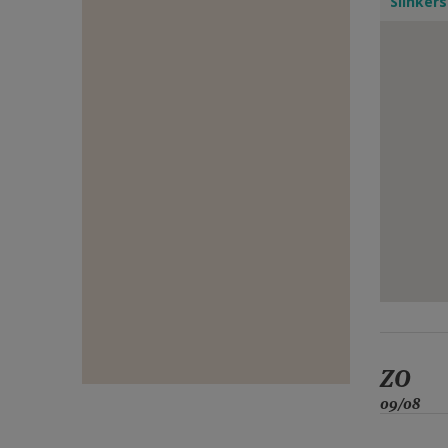
Slinker
E-
MAIL
ZO
09/08