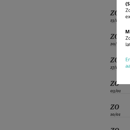
(
Zo
ZO
ex
13/12
M
ZO
Zo
20/12
la
ZO
En
a
27/12
ZO
03/01
ZO
10/01