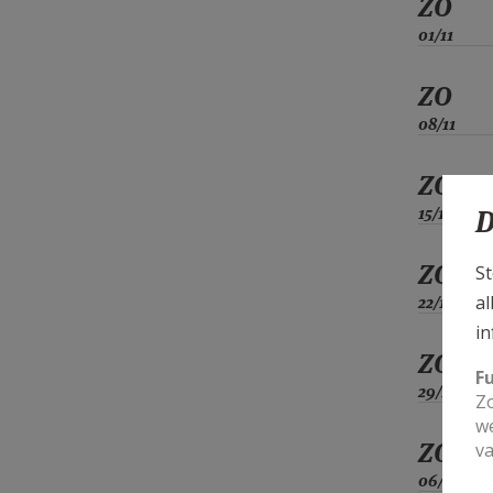
ZO
01/11
ZO
08/11
ZO
15/11
D
ZO
St
al
22/11
in
ZO
F
29/11
Zo
we
ZO
va
06/12