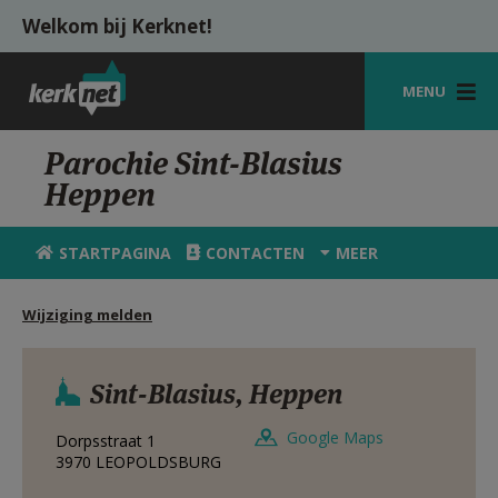
Overslaan en naar de inhoud gaan
Welkom bij Kerknet!
MENU
STARTPAGINA
Parochie Sint-Blasius
Heppen
KERK
VIERINGEN
STARTPAGINA
CONTACTEN
MEER
SHOP
Wijziging melden
ZOEKEN
HULP
Sint-Blasius, Heppen
MIJN PAROCHIE
Google Maps
Dorpsstraat 1
3970
LEOPOLDSBURG
AANMELDEN OF REGISTREREN