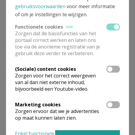
ZA
19.00
Eucharistie
gebruiksvoorwaarden
voor meer informatie
16/01
of om je instellingen te wijzigen.
ZA
19.00
Eucharistie
23/01
Functionele cookies
AAN
Zorgen dat de basisfuncties van het
ZA
19.00
Eucharistie
portaal correct werken en laten ons
30/01
toe via de anonieme registratie van je
gebruik deze verder te verbeteren.
ZA
19.00
Eucharistie
06/02
(Sociale) content cookies
Zorgen voor het correct weergeven
ZA
19.00
Eucharistie
van al dan niet externe inhoud,
13/02
bijvoorbeeld een Youtube-video.
ZA
19.00
Eucharistie
20/02
Marketing cookies
Zorgen ervoor dat we je advertenties
ZA
19.00
Eucharistie
op maat kunnen laten zien.
27/02
ZA
19.00
Eucharistie
Enkel functionele