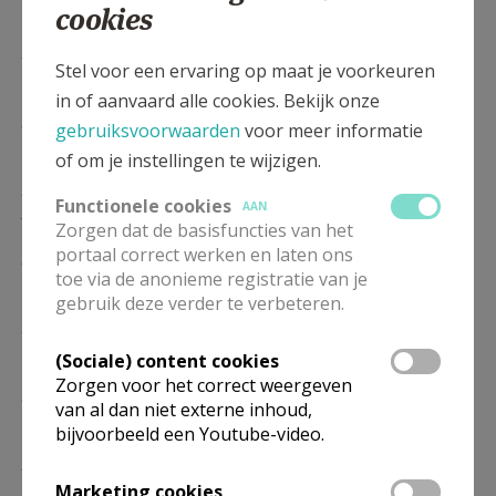
10/01
cookies
ZO
9.00
Eucharistie
Stel voor een ervaring op maat je voorkeuren
17/01
in of aanvaard alle cookies. Bekijk onze
ZO
9.00
Eucharistie
gebruiksvoorwaarden
voor meer informatie
24/01
of om je instellingen te wijzigen.
ZO
9.00
Eucharistie
Functionele cookies
AAN
31/01
Zorgen dat de basisfuncties van het
portaal correct werken en laten ons
ZO
9.00
Eucharistie
toe via de anonieme registratie van je
07/02
gebruik deze verder te verbeteren.
ZO
9.00
Eucharistie
14/02
(Sociale) content cookies
Zorgen voor het correct weergeven
ZO
9.00
Eucharistie
van al dan niet externe inhoud,
21/02
bijvoorbeeld een Youtube-video.
ZO
9.00
Eucharistie
28/02
Marketing cookies