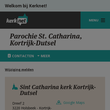
Overslaan en naar de inhoud gaan
Welkom bij Kerknet!
MENU
STARTPAGINA
Parochie St. Catharina,
Kortrijk-Dutsel
KERK
VIERINGEN
CONTACTEN
MEER
SHOP
Wijziging melden
ZOEKEN
HULP
Sint Catharina kerk Kortrijk-
Dutsel
MIJN PAROCHIE
Google Maps
Dreef 2
AANMELDEN OF REGISTREREN
3220
Holsbeek - Kortrijk-