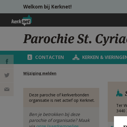
Overslaan en naar de inhoud gaan
Welkom bij Kerknet!
Parochie St. Cyri
CONTACTEN
KERKEN & VIERINGE
Wijziging melden
DEEL OP
FACEBOOK
DEEL OP
Deze parochie of kerkverbonden
organisatie is niet actief op Kerknet.
TWITTER
DEEL
Ter W
3440
Ben je betrokken bij deze
VIA
parochie of organisatie? Maak
via
onze laagdrempelige