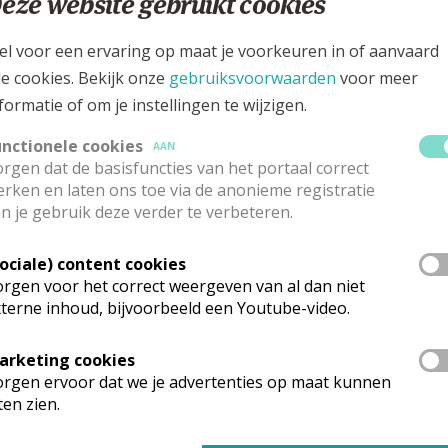
eze website gebruikt cookies
denstraat 36, 3440 Zoutleeuw - Budingen
el voor een ervaring op maat je voorkeuren in of aanvaard
le cookies. Bekijk onze
gebruiksvoorwaarden
voor meer
formatie of om je instellingen te wijzigen.
unctionele cookies
AAN
rgen dat de basisfuncties van het portaal correct
rken en laten ons toe via de anonieme registratie
n je gebruik deze verder te verbeteren.
Sociale) content cookies
rgen voor het correct weergeven van al dan niet
terne inhoud, bijvoorbeeld een Youtube-video.
rk vinden geen weekendvieringen plaats. Via de onderstaande lijst ka
arketing cookies
rgen ervoor dat we je advertenties op maat kunnen
ten zien.
mgeving