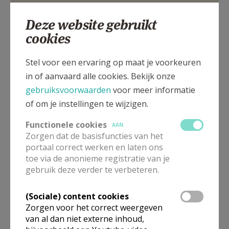
Genesius-Rode
Deze website gebruikt
cookies
Zavelbergweg, 1640 Beersel - Sint-Genesius-Rode
Stel voor een ervaring op maat je voorkeuren
in of aanvaard alle cookies. Bekijk onze
gebruiksvoorwaarden
voor meer informatie
of om je instellingen te wijzigen.
Functionele cookies
AAN
Zorgen dat de basisfuncties van het
portaal correct werken en laten ons
toe via de anonieme registratie van je
gebruik deze verder te verbeteren.
(Sociale) content cookies
In deze kerk vinden geen weekendvieringen plaats. Via de
Zorgen voor het correct weergeven
onderstaande lijst kan je het aanbod van kerken in de buurt
van al dan niet externe inhoud,
raadplegen.