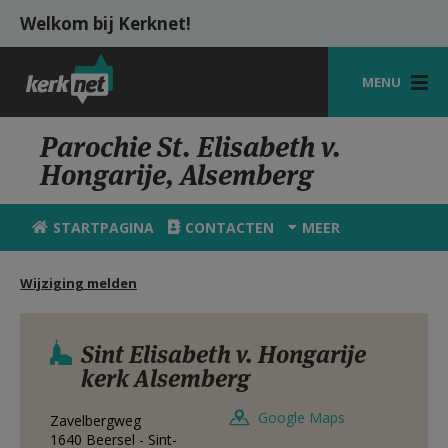
Overslaan en naar de inhoud gaan
Welkom bij Kerknet!
MENU
STARTPAGINA
Parochie St. Elisabeth v.
Hongarije, Alsemberg
KERK
VIERINGEN
STARTPAGINA
CONTACTEN
MEER
SHOP
Wijziging melden
ZOEKEN
HULP
Sint Elisabeth v. Hongarije
kerk Alsemberg
MIJN PAROCHIE
Google Maps
Zavelbergweg
AANMELDEN OF REGISTREREN
1640
Beersel - Sint-