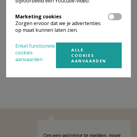
bijvoorbeeld een Youtube-video.
Omgeving
Marketing cookies
Zorgen ervoor dat we je advertenties
Niet gevonden wat je zocht? Hier vind je
op maat kunnen laten zien.
links naar kerken, eventueel van andere
organisaties, in de buurt.
Enkel functionele
ALLE
cookies
Kerken in of nabij
Beersel - Sint-
COOKIES
aanvaarden
AANVAARDEN
Genesius-Rode
Om een wijziging te melden, moet