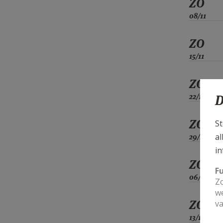
ZO
08/11
ZO
15/11
ZO
22/11
D
ZO
St
al
29/11
in
ZO
F
06/12
Zo
we
ZO
va
13/12