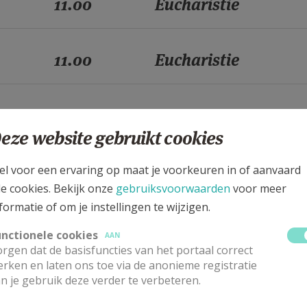
11.00
Eucharistie
11.00
Eucharistie
11.00
Eucharistie
eze website gebruikt cookies
11.00
Eucharistie
el voor een ervaring op maat je voorkeuren in of aanvaard
le cookies. Bekijk onze
gebruiksvoorwaarden
voor meer
formatie of om je instellingen te wijzigen.
11.00
Eucharistie
unctionele cookies
AAN
rgen dat de basisfuncties van het portaal correct
rken en laten ons toe via de anonieme registratie
11.00
Eucharistie
n je gebruik deze verder te verbeteren.