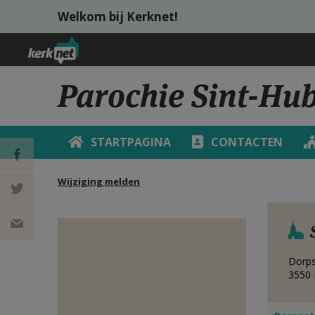
Overslaan en naar de inhoud gaan
Welkom bij Kerknet!
Parochie Sint-Hub
STARTPAGINA
CONTACTEN
Wijziging melden
DEEL OP
FACEBOOK
DEEL OP
Dorps
TWITTER
DEEL
3550
VIA