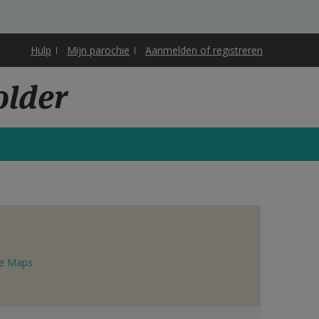
Hulp
Mijn parochie
Aanmelden of registreren
older
e Maps