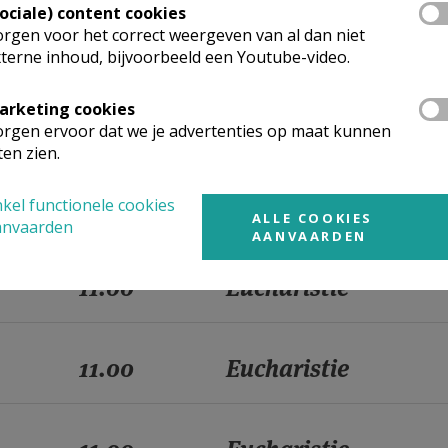
Sociale) content cookies
rgen voor het correct weergeven van al dan niet
11.00
Eucharistie
terne inhoud, bijvoorbeeld een Youtube-video.
arketing cookies
11.00
Eucharistie
rgen ervoor dat we je advertenties op maat kunnen
ten zien.
11.00
Eucharistie
kel functionele cookies
ALLE COOKIES
anvaarden
AANVAARDEN
11.00
Eucharistie
11.00
Eucharistie