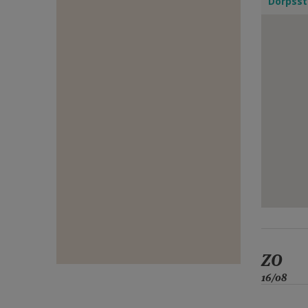
Dorpsst
E-
MAIL
ZO
16/08