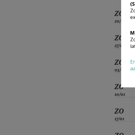
(
Zo
ZO
ex
20/12
M
ZO
Zo
27/12
la
ZO
En
a
03/01
ZO
10/01
ZO
17/01