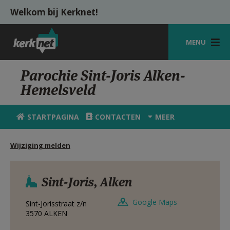
Overslaan en naar de inhoud gaan
Welkom bij Kerknet!
MENU
STARTPAGINA
Parochie Sint-Joris Alken-
Hemelsveld
KERK
VIERINGEN
STARTPAGINA
CONTACTEN
MEER
SHOP
Wijziging melden
ZOEKEN
HULP
Sint-Joris, Alken
MIJN PAROCHIE
Google Maps
Sint-Jorisstraat z/n
3570
ALKEN
AANMELDEN OF REGISTREREN