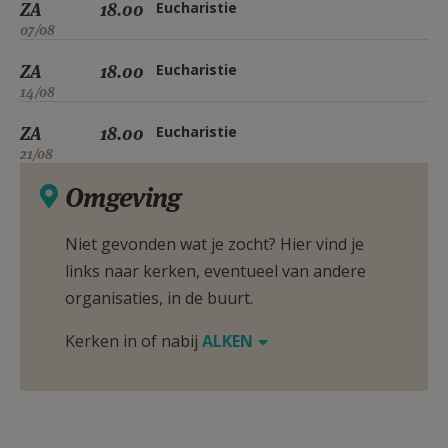
ZA
18.00
Eucharistie
07/08
ZA
18.00
Eucharistie
14/08
ZA
18.00
Eucharistie
21/08
Omgeving
Niet gevonden wat je zocht? Hier vind je
links naar kerken, eventueel van andere
organisaties, in de buurt.
Kerken in of nabij
ALKEN