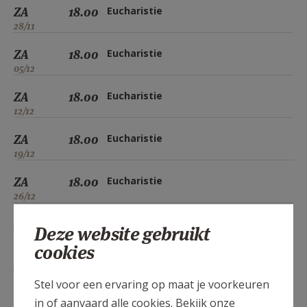
ZA
18.00
Eucharistie
28/11
ZA
18.00
Eucharistie
05/12
ZA
18.00
Eucharistie
12/12
ZA
18.00
Eucharistie
19/12
ZA
18.00
Eucharistie
26/12
ZA
18.00
Eucharistie
Deze website gebruikt
02/01
cookies
ZA
18.00
Eucharistie
09/01
Stel voor een ervaring op maat je voorkeuren
in of aanvaard alle cookies. Bekijk onze