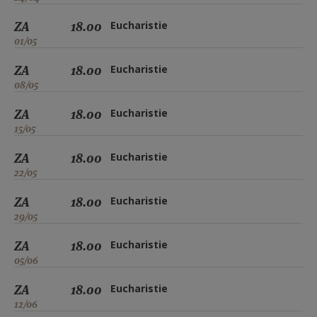
ZA
18.00
Eucharistie
01/05
ZA
18.00
Eucharistie
08/05
ZA
18.00
Eucharistie
15/05
ZA
18.00
Eucharistie
22/05
ZA
18.00
Eucharistie
29/05
ZA
18.00
Eucharistie
05/06
ZA
18.00
Eucharistie
12/06