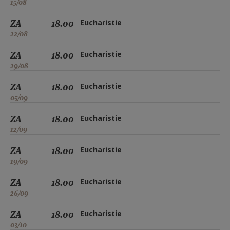
15/08
ZA
18.00
Eucharistie
22/08
ZA
18.00
Eucharistie
29/08
ZA
18.00
Eucharistie
05/09
ZA
18.00
Eucharistie
12/09
ZA
18.00
Eucharistie
19/09
ZA
18.00
Eucharistie
26/09
ZA
18.00
Eucharistie
03/10