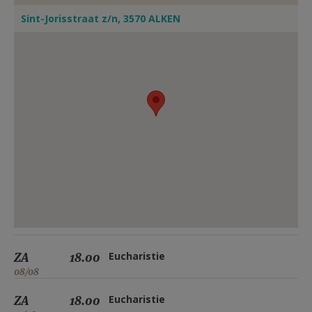
Sint-Jorisstraat z/n, 3570 ALKEN
ZA
18.00
Eucharistie
08/08
ZA
18.00
Eucharistie