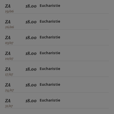
ZA
18.00
Eucharistie
19/06
ZA
18.00
Eucharistie
26/06
ZA
18.00
Eucharistie
03/07
ZA
18.00
Eucharistie
10/07
ZA
18.00
Eucharistie
17/07
ZA
18.00
Eucharistie
24/07
ZA
18.00
Eucharistie
31/07