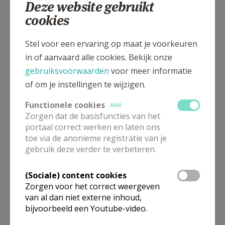
Deze website gebruikt
Opheersstraat z/n, 3870 HEERS
cookies
Stel voor een ervaring op maat je voorkeuren
in of aanvaard alle cookies. Bekijk onze
gebruiksvoorwaarden
voor meer informatie
of om je instellingen te wijzigen.
Functionele cookies
AAN
Zorgen dat de basisfuncties van het
portaal correct werken en laten ons
toe via de anonieme registratie van je
gebruik deze verder te verbeteren.
In deze kerk vinden geen weekendvieringen plaats. Via de
(Sociale) content cookies
onderstaande lijst kan je het aanbod van kerken in de buurt
Zorgen voor het correct weergeven
raadplegen.
van al dan niet externe inhoud,
bijvoorbeeld een Youtube-video.
Omgeving