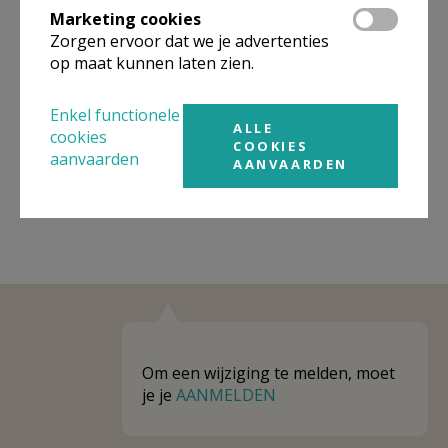
Marketing cookies
Niet gevonden wat je zocht? Hier vind je
Zorgen ervoor dat we je advertenties
op maat kunnen laten zien.
links naar kerken, eventueel van andere
organisaties, in de buurt.
Enkel functionele
ALLE
Kerken in of nabij
HEERS
cookies
COOKIES
aanvaarden
AANVAARDEN
Om een wijziging te melden, moet
je je
AANMELDEN