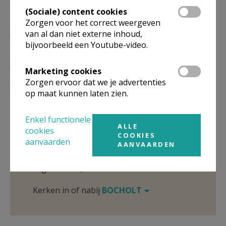
29/11
(Sociale) content cookies
Zorgen voor het correct weergeven
ZO
9.00
Eucharistie
van al dan niet externe inhoud,
31/01
bijvoorbeeld een Youtube-video.
ZO
9.00
Eucharistie
30/05
Marketing cookies
Zorgen ervoor dat we je advertenties
ZO
9.00
Eucharistie
op maat kunnen laten zien.
29/08
Omgeving
Enkel functionele
ALLE
cookies
COOKIES
Niet gevonden wat je zocht? Hier vind je
aanvaarden
AANVAARDEN
links naar kerken, eventueel van andere
organisaties, in de buurt.
Kerken in of nabij
BOCHOLT