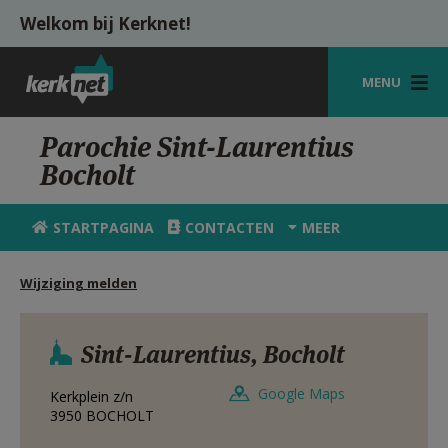
Overslaan en naar de inhoud gaan
Welkom bij Kerknet!
MENU
STARTPAGINA
Parochie Sint-Laurentius
Bocholt
KERK
VIERINGEN
STARTPAGINA
CONTACTEN
MEER
SHOP
Wijziging melden
ZOEKEN
HULP
Sint-Laurentius, Bocholt
MIJN PAROCHIE
Google Maps
Kerkplein z/n
3950
BOCHOLT
AANMELDEN OF REGISTREREN