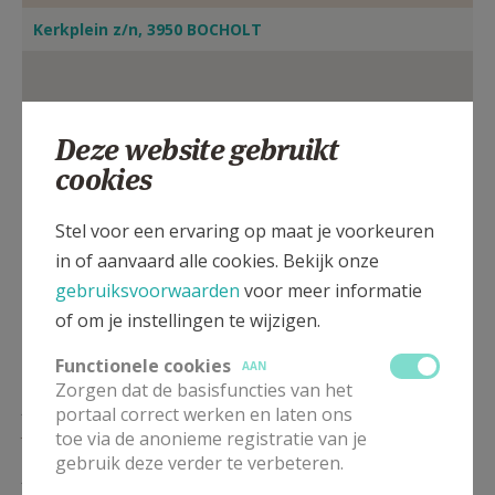
Kerkplein z/n, 3950 BOCHOLT
Deze website gebruikt
cookies
Stel voor een ervaring op maat je voorkeuren
in of aanvaard alle cookies. Bekijk onze
gebruiksvoorwaarden
voor meer informatie
of om je instellingen te wijzigen.
Functionele cookies
AAN
Zorgen dat de basisfuncties van het
ZO
9.00
Eucharistie
portaal correct werken en laten ons
30/08
toe via de anonieme registratie van je
gebruik deze verder te verbeteren.
ZO
9.00
Eucharistie