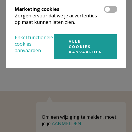
Omgeving
Marketing cookies
Zorgen ervoor dat we je advertenties
Niet gevonden wat je zocht? Hier vind je
op maat kunnen laten zien.
links naar kerken, eventueel van andere
organisaties, in de buurt.
Enkel functionele
ALLE
cookies
Kerken in of nabij
Meise - Wolvertem
COOKIES
aanvaarden
AANVAARDEN
Om een wijziging te melden, moet
je je
AANMELDEN