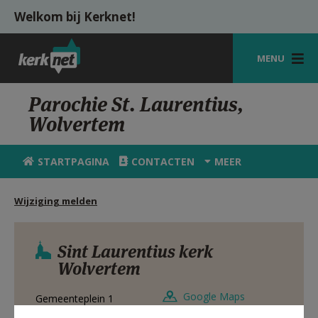
Overslaan en naar de inhoud gaan
Welkom bij Kerknet!
MENU
STARTPAGINA
Parochie St. Laurentius,
Wolvertem
KERK
VIERINGEN
STARTPAGINA
CONTACTEN
MEER
SHOP
Wijziging melden
ZOEKEN
HULP
Sint Laurentius kerk
Wolvertem
MIJN PAROCHIE
Google Maps
Gemeenteplein 1
AANMELDEN OF REGISTREREN
1861
Meise - Wolvertem