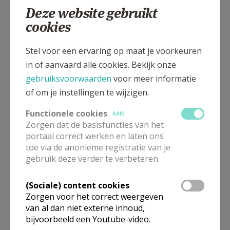
Deze website gebruikt
cookies
Gemeenteplein 1, 1861 Meise - Wolvertem
Stel voor een ervaring op maat je voorkeuren
in of aanvaard alle cookies. Bekijk onze
gebruiksvoorwaarden
voor meer informatie
of om je instellingen te wijzigen.
Functionele cookies
AAN
Zorgen dat de basisfuncties van het
portaal correct werken en laten ons
toe via de anonieme registratie van je
gebruik deze verder te verbeteren.
(Sociale) content cookies
In deze kerk vinden geen weekendvieringen plaats. Via de
Zorgen voor het correct weergeven
onderstaande lijst kan je het aanbod van kerken in de buurt
van al dan niet externe inhoud,
raadplegen.
bijvoorbeeld een Youtube-video.