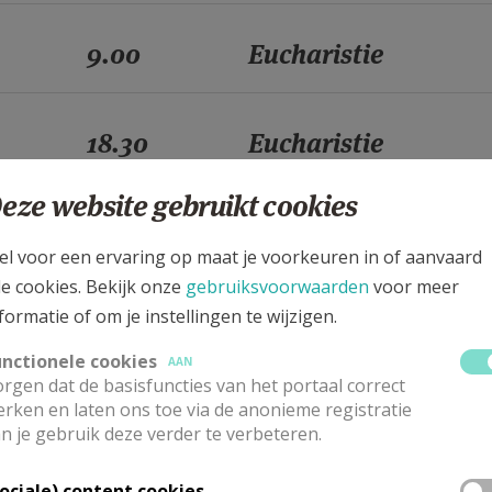
9.00
Eucharistie
18.30
Eucharistie
eze website gebruikt cookies
9.00
Eucharistie
el voor een ervaring op maat je voorkeuren in of aanvaard
le cookies. Bekijk onze
gebruiksvoorwaarden
voor meer
formatie of om je instellingen te wijzigen.
18.30
Eucharistie
unctionele cookies
AAN
rgen dat de basisfuncties van het portaal correct
9.00
Eucharistie
rken en laten ons toe via de anonieme registratie
n je gebruik deze verder te verbeteren.
Sociale) content cookies