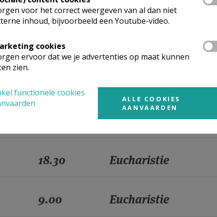
18.30
Eucharistie
rgen voor het correct weergeven van al dan niet
terne inhoud, bijvoorbeeld een Youtube-video.
9.00
Eucharistie
arketing cookies
rgen ervoor dat we je advertenties op maat kunnen
ten zien.
18.30
Eucharistie
kel functionele cookies
ALLE COOKIES
anvaarden
AANVAARDEN
9.00
Eucharistie
18.30
Eucharistie
9.00
Eucharistie