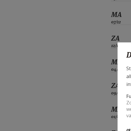
MA
07/12
ZA
12/12
D
MA
St
04/01
al
ZA
in
09/01
F
Zo
MA
we
va
01/02
(