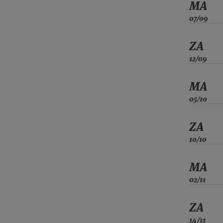
MA
07/09
ZA
12/09
MA
05/10
ZA
10/10
MA
02/11
ZA
14/11