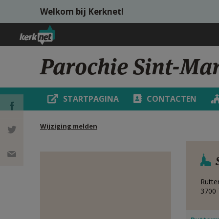
Overslaan en naar de inhoud gaan
Welkom bij Kerknet!
Parochie Sint-Mar
STARTPAGINA
CONTACTEN
Wijziging melden
DEEL OP
FACEBOOK
DEEL OP
TWITTER
DEEL
Rutte
3700
VIA