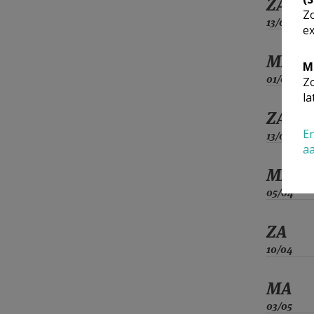
ZA
Zo
13/02
ex
MA
M
01/03
Zo
la
ZA
En
13/03
a
MA
05/04
ZA
10/04
MA
03/05