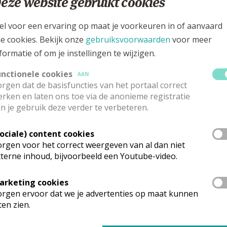
eze website gebruikt cookies
traat 11, 3631 UIKHOVEN
el voor een ervaring op maat je voorkeuren in of aanvaard
le cookies. Bekijk onze
gebruiksvoorwaarden
voor meer
formatie of om je instellingen te wijzigen.
unctionele cookies
AAN
rgen dat de basisfuncties van het portaal correct
rken en laten ons toe via de anonieme registratie
n je gebruik deze verder te verbeteren.
Sociale) content cookies
rgen voor het correct weergeven van al dan niet
terne inhoud, bijvoorbeeld een Youtube-video.
rk vinden geen weekendvieringen plaats. Via de onderstaande lijst ka
arketing cookies
rgen ervoor dat we je advertenties op maat kunnen
ten zien.
mgeving