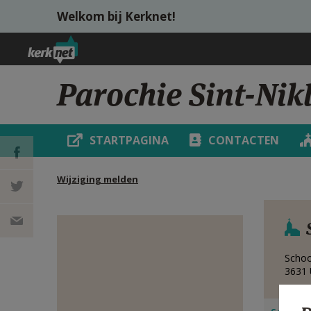
Overslaan en naar de inhoud gaan
Welkom bij Kerknet!
Parochie Sint-Nik
STARTPAGINA
CONTACTEN
Wijziging melden
DEEL OP
FACEBOOK
DEEL OP
Schoo
TWITTER
DEEL
3631
VIA