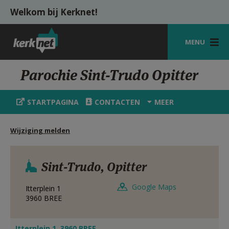
Overslaan en naar de inhoud gaan
Welkom bij Kerknet!
MENU
STARTPAGINA
Parochie Sint-Trudo Opitter
KERK
STARTPAGINA
CONTACTEN
MEER
VIERINGEN
Wijziging melden
SHOP
ZOEKEN
Sint-Trudo, Opitter
HULP
Google Maps
Itterplein 1
MIJN PAROCHIE
3960
BREE
AANMELDEN OF REGISTREREN
Itterplein 1, 3960 BREE