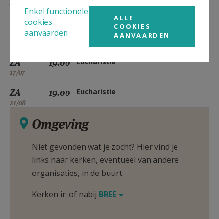
ZA
19.00
Eucharistie
Enkel functionele
15/05
ALLE
cookies
COOKIES
ZA
19.00
Eucharistie
aanvaarden
AANVAARDEN
19/06
ZA
19.00
Eucharistie
17/07
ZA
19.00
Eucharistie
21/08
Omgeving
Niet gevonden wat je zocht? Hier vind je
links naar kerken, eventueel van andere
organisaties, in de buurt.
Kerken in of nabij
BREE