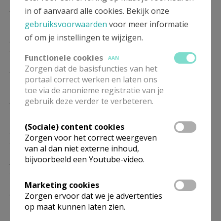
ZA
19.00
Eucharistie
in of aanvaard alle cookies. Bekijk onze
17/10
gebruiksvoorwaarden
voor meer informatie
of om je instellingen te wijzigen.
ZA
19.00
Eucharistie
21/11
Functionele cookies
AAN
Zorgen dat de basisfuncties van het
ZA
19.00
Eucharistie
portaal correct werken en laten ons
19/12
toe via de anonieme registratie van je
ZA
19.00
Eucharistie
gebruik deze verder te verbeteren.
16/01
(Sociale) content cookies
ZA
19.00
Eucharistie
Zorgen voor het correct weergeven
20/02
van al dan niet externe inhoud,
bijvoorbeeld een Youtube-video.
ZA
19.00
Eucharistie
20/03
Marketing cookies
ZA
19.00
Eucharistie
Zorgen ervoor dat we je advertenties
17/04
op maat kunnen laten zien.