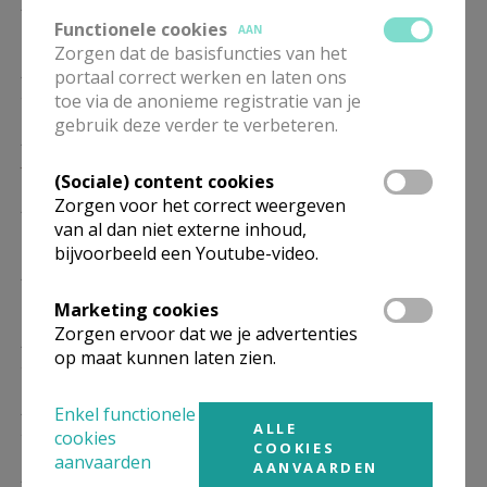
ZA
19.00
Eucharistie
16/01
Functionele cookies
AAN
Zorgen dat de basisfuncties van het
ZA
19.00
Eucharistie
portaal correct werken en laten ons
23/01
toe via de anonieme registratie van je
gebruik deze verder te verbeteren.
ZA
19.00
Eucharistie
30/01
(Sociale) content cookies
Zorgen voor het correct weergeven
ZA
19.00
Eucharistie
van al dan niet externe inhoud,
06/02
bijvoorbeeld een Youtube-video.
ZA
19.00
Eucharistie
13/02
Marketing cookies
Zorgen ervoor dat we je advertenties
ZA
19.00
Eucharistie
op maat kunnen laten zien.
20/02
ZA
19.00
Eucharistie
Enkel functionele
ALLE
27/02
cookies
COOKIES
aanvaarden
AANVAARDEN
ZA
19.00
Eucharistie