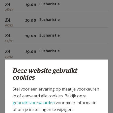
ZA
19.00
Eucharistie
28/11
ZA
19.00
Eucharistie
05/12
ZA
19.00
Eucharistie
12/12
ZA
19.00
Eucharistie
19/12
ZA
19.00
Eucharistie
Deze website gebruikt
26/12
cookies
ZA
19.00
Eucharistie
02/01
Stel voor een ervaring op maat je voorkeuren
in of aanvaard alle cookies. Bekijk onze
ZA
19.00
Eucharistie
gebruiksvoorwaarden
voor meer informatie
09/01
of om je instellingen te wijzigen.