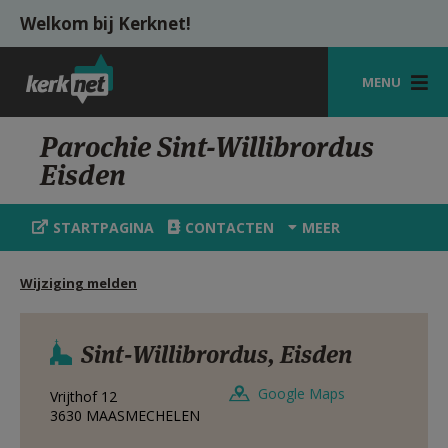
Overslaan en naar de inhoud gaan
Welkom bij Kerknet!
MENU
STARTPAGINA
Parochie Sint-Willibrordus
Eisden
KERK
VIERINGEN
STARTPAGINA
CONTACTEN
MEER
SHOP
Wijziging melden
ZOEKEN
HULP
Sint-Willibrordus, Eisden
MIJN PAROCHIE
Google Maps
Vrijthof 12
3630
MAASMECHELEN
AANMELDEN OF REGISTREREN