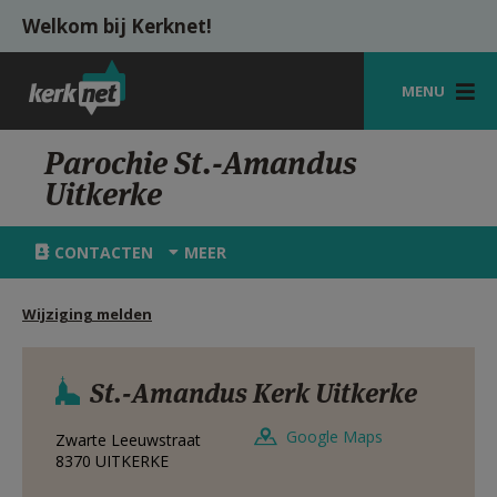
Overslaan en naar de inhoud gaan
Welkom bij Kerknet!
MENU
STARTPAGINA
Parochie St.-Amandus
Uitkerke
KERK
VIERINGEN
CONTACTEN
MEER
SHOP
Wijziging melden
ZOEKEN
HULP
St.-Amandus Kerk Uitkerke
MIJN PAROCHIE
Google Maps
Zwarte Leeuwstraat
8370
UITKERKE
AANMELDEN OF REGISTREREN