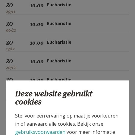
ZO
10.00
Eucharistie
29/11
ZO
10.00
Eucharistie
06/12
ZO
10.00
Eucharistie
13/12
ZO
10.00
Eucharistie
20/12
ZO
10.00
Eucharistie
27/12
Deze website gebruikt
ZO
10.00
Eucharistie
cookies
03/01
Stel voor een ervaring op maat je voorkeuren
ZO
10.00
Eucharistie
in of aanvaard alle cookies. Bekijk onze
10/01
gebruiksvoorwaarden
voor meer informatie