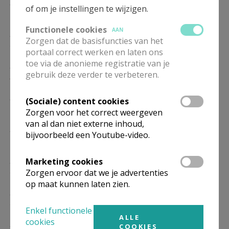
ZO
10.00
Eucharistie
of om je instellingen te wijzigen.
17/01
Functionele cookies
AAN
ZO
10.00
Eucharistie
Zorgen dat de basisfuncties van het
24/01
portaal correct werken en laten ons
toe via de anonieme registratie van je
ZO
10.00
Eucharistie
gebruik deze verder te verbeteren.
31/01
ZO
10.00
Eucharistie
(Sociale) content cookies
07/02
Zorgen voor het correct weergeven
van al dan niet externe inhoud,
ZO
10.00
Eucharistie
bijvoorbeeld een Youtube-video.
14/02
ZO
10.00
Eucharistie
Marketing cookies
21/02
Zorgen ervoor dat we je advertenties
op maat kunnen laten zien.
ZO
10.00
Eucharistie
28/02
Enkel functionele
ALLE
cookies
ZO
10.00
Eucharistie
COOKIES