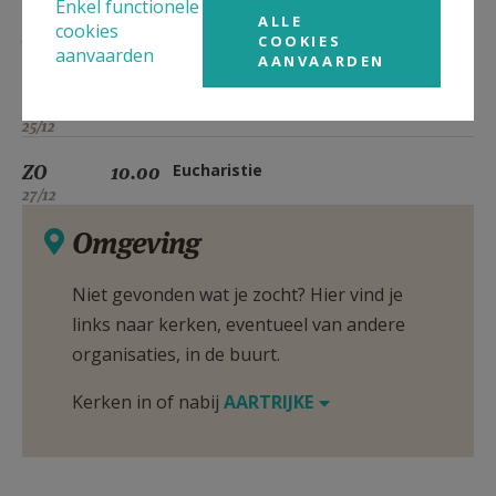
Enkel functionele
ALLE
cookies
ZO
10.00
Eucharistie
COOKIES
aanvaarden
13/12
AANVAARDEN
VR
10.00
Eucharistie
25/12
ZO
10.00
Eucharistie
27/12
Omgeving
Niet gevonden wat je zocht? Hier vind je
links naar kerken, eventueel van andere
organisaties, in de buurt.
Kerken in of nabij
AARTRIJKE