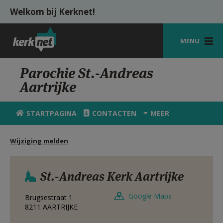
Overslaan en naar de inhoud gaan
Welkom bij Kerknet!
MENU
STARTPAGINA
Parochie St.-Andreas
Aartrijke
KERK
VIERINGEN
STARTPAGINA
CONTACTEN
MEER
SHOP
Wijziging melden
ZOEKEN
HULP
St.-Andreas Kerk Aartrijke
MIJN PAROCHIE
Google Maps
Brugsestraat 1
8211
AARTRIJKE
AANMELDEN OF REGISTREREN