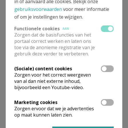
in of aanvaard alle cookies. Bekijk onze
23/08
gebruiksvoorwaarden
voor meer informatie
ZO
10.00
Eucharistie
of om je instellingen te wijzigen.
06/09
Functionele cookies
AAN
ZO
10.00
Eucharistie
Zorgen dat de basisfuncties van het
20/09
portaal correct werken en laten ons
toe via de anonieme registratie van je
ZO
10.00
Eucharistie
gebruik deze verder te verbeteren.
04/10
ZO
10.00
Eucharistie
(Sociale) content cookies
18/10
Zorgen voor het correct weergeven
van al dan niet externe inhoud,
MA
19.00
Eucharistie
bijvoorbeeld een Youtube-video.
02/11
ZO
10.00
Eucharistie
Marketing cookies
15/11
Zorgen ervoor dat we je advertenties
op maat kunnen laten zien.
ZO
10.00
Eucharistie
29/11