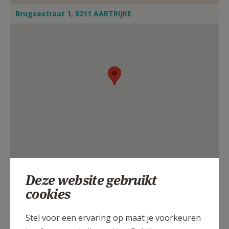
Brugsestraat 1, 8211 AARTRIJKE
Deze website gebruikt
ZO
10.00
Eucharistie
cookies
09/08
Stel voor een ervaring op maat je voorkeuren
ZO
10.00
Eucharistie