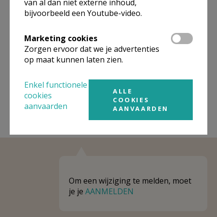
van al dan niet externe inhoud,
bijvoorbeeld een Youtube-video.
Niet gevonden wat je zocht? Hier vind je
links naar kerken, eventueel van andere
Marketing cookies
organisaties, in de buurt.
Zorgen ervoor dat we je advertenties
op maat kunnen laten zien.
Kerken in of nabij
Hamme (O.-Vl.)
Enkel functionele
ALLE
cookies
COOKIES
aanvaarden
AANVAARDEN
Om een wijziging te melden, moet
je je
AANMELDEN