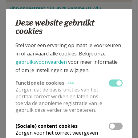
AANMELDEN OF REGISTREREN
Sint-Annastraat 134, 9220 Hamme (O.-Vl.)
Deze website gebruikt
cookies
Stel voor een ervaring op maat je voorkeuren
in of aanvaard alle cookies. Bekijk onze
gebruiksvoorwaarden
voor meer informatie
of om je instellingen te wijzigen.
Functionele cookies
AAN
Zorgen dat de basisfuncties van het
portaal correct werken en laten ons
toe via de anonieme registratie van je
In deze kerk vinden geen weekendvieringen plaats. Via de
gebruik deze verder te verbeteren.
onderstaande lijst kan je het aanbod van kerken in de buurt
raadplegen.
(Sociale) content cookies
Zorgen voor het correct weergeven
Omgeving