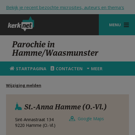
Overslaan en naar de inhoud gaan
Bekijk je recent bezochte microsites, auteurs en thema's
MENU
STARTPAGINA
Parochie in
Hamme/Waasmunster
KERK
VIERINGEN
STARTPAGINA
CONTACTEN
MEER
SHOP
Wijziging melden
ZOEKEN
HULP
St.-Anna Hamme (O.-Vl.)
STARTPAGINA PORTAAL
Google Maps
Sint-Annastraat 134
9220
Hamme (O.-Vl.)
MIJN PAROCHIE