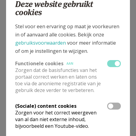
Deze website gebruikt
Ten Ede Dorp, 9230 Wetteren
cookies
Stel voor een ervaring op maat je voorkeuren
in of aanvaard alle cookies. Bekijk onze
gebruiksvoorwaarden
voor meer informatie
of om je instellingen te wijzigen.
Functionele cookies
AAN
Zorgen dat de basisfuncties van het
portaal correct werken en laten ons
toe via de anonieme registratie van je
gebruik deze verder te verbeteren.
In deze kerk vinden geen weekendvieringen plaats. Via de
(Sociale) content cookies
onderstaande lijst kan je het aanbod van kerken in de buurt
Zorgen voor het correct weergeven
raadplegen.
van al dan niet externe inhoud,
bijvoorbeeld een Youtube-video.
Omgeving