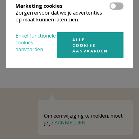
Marketing cookies
Niet gevonden wat je zocht? Hier vind je
Zorgen ervoor dat we je advertenties
op maat kunnen laten zien.
links naar kerken, eventueel van andere
organisaties, in de buurt.
Enkel functionele
ALLE
Kerken in of nabij
Wetteren
cookies
COOKIES
aanvaarden
AANVAARDEN
Om een wijziging te melden, moet
je je
AANMELDEN