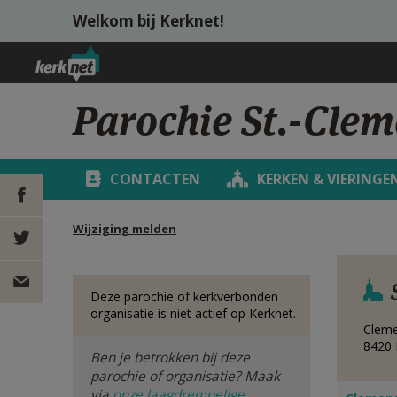
Overslaan en naar de inhoud gaan
Welkom bij Kerknet!
Parochie St.-Cle
CONTACTEN
KERKEN & VIERINGE
Wijziging melden
DEEL OP
FACEBOOK
DEEL OP
Deze parochie of kerkverbonden
organisatie is niet actief op Kerknet.
Cleme
TWITTER
DEEL
8420
Ben je betrokken bij deze
VIA
parochie of organisatie? Maak
via
onze laagdrempelige