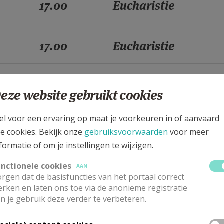
17.00
Eucharistie
17.00
Eucharistie
17.00
Eucharistie
eze website gebruikt cookies
el voor een ervaring op maat je voorkeuren in of aanvaard
17.00
Eucharistie
le cookies. Bekijk onze
gebruiksvoorwaarden
voor meer
formatie of om je instellingen te wijzigen.
17.00
Eucharistie
unctionele cookies
AAN
rgen dat de basisfuncties van het portaal correct
rken en laten ons toe via de anonieme registratie
n je gebruik deze verder te verbeteren.
17.00
Eucharistie