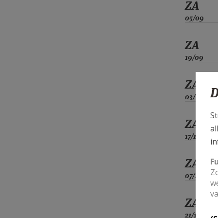
ZA
05/09
ZA
19/09
ZA
D
03/10
St
ZA
al
17/10
in
ZA
F
Zo
07/11
we
va
ZA
21/11