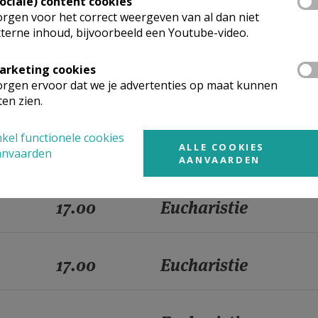
Sociale) content cookies
rgen voor het correct weergeven van al dan niet
17.00
Eucharistie
terne inhoud, bijvoorbeeld een Youtube-video.
arketing cookies
rgen ervoor dat we je advertenties op maat kunnen
17.00
Eucharistie
ten zien.
kel functionele cookies
17.00
Eucharistie
ALLE COOKIES
anvaarden
AANVAARDEN
17.00
Eucharistie
17.00
Eucharistie