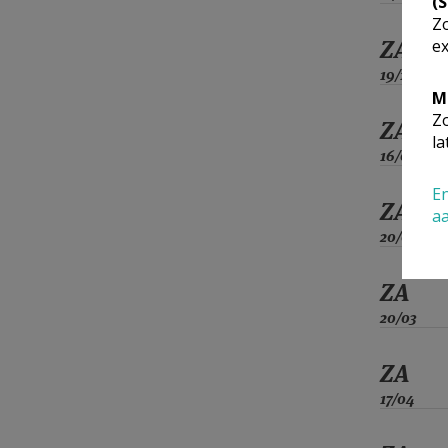
(
Zo
ZA
ex
19/12
M
Zo
ZA
la
16/01
En
ZA
a
20/02
ZA
20/03
ZA
17/04