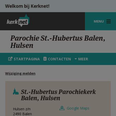
Overslaan en naar de inhoud gaan
Welkom bij Kerknet!
MENU
STARTPAGINA
Parochie St.-Hubertus Balen,
Hulsen
KERK
VIERINGEN
STARTPAGINA
CONTACTEN
MEER
SHOP
Wijziging melden
ZOEKEN
HULP
St.-Hubertus Parochiekerk
Balen, Hulsen
MIJN PAROCHIE
Google Maps
Hulsen z/n
AANMELDEN OF REGISTREREN
2490
Balen