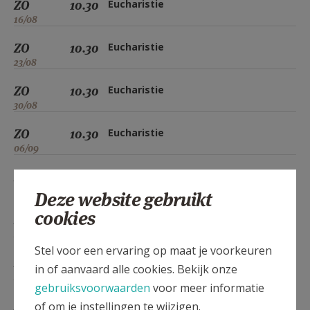
ZO
10.30
Eucharistie
16/08
ZO
10.30
Eucharistie
23/08
ZO
10.30
Eucharistie
30/08
ZO
10.30
Eucharistie
06/09
ZO
10.30
Eucharistie
13/09
Deze website gebruikt
cookies
ZO
10.30
Eucharistie
20/09
Stel voor een ervaring op maat je voorkeuren
ZO
10.30
Eucharistie
in of aanvaard alle cookies. Bekijk onze
27/09
gebruiksvoorwaarden
voor meer informatie
ZO
10.30
Eucharistie
of om je instellingen te wijzigen.