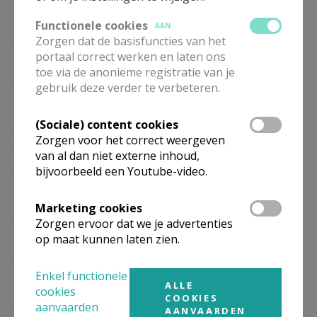
04/10
Functionele cookies
AAN
ZO
10.30
Eucharistie
Zorgen dat de basisfuncties van het
11/10
portaal correct werken en laten ons
toe via de anonieme registratie van je
ZO
10.30
Eucharistie
gebruik deze verder te verbeteren.
18/10
(Sociale) content cookies
ZO
10.30
Eucharistie
Zorgen voor het correct weergeven
25/10
van al dan niet externe inhoud,
ZO
10.30
Eucharistie
bijvoorbeeld een Youtube-video.
01/11
Marketing cookies
ZO
10.30
Eucharistie
Zorgen ervoor dat we je advertenties
08/11
op maat kunnen laten zien.
ZO
10.30
Eucharistie
15/11
Enkel functionele
ALLE
cookies
COOKIES
ZO
10.30
Eucharistie
aanvaarden
AANVAARDEN