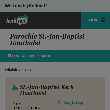
Overslaan en naar de inhoud gaan
Welkom bij Kerknet!
MENU
STARTPAGINA
Parochie St.-Jan-Baptist
Houthulst
KERK
VIERINGEN
CONTACTEN
MEER
SHOP
Wijziging melden
ZOEKEN
HULP
St.-Jan-Baptist Kerk
Houthulst
MIJN PAROCHIE
Google Maps
Markt
AANMELDEN OF REGISTREREN
8650
HOUTHULST