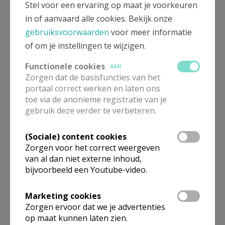
Stel voor een ervaring op maat je voorkeuren
ZO
9.00
Eucharistie
in of aanvaard alle cookies. Bekijk onze
17/01
gebruiksvoorwaarden
voor meer informatie
ZO
9.00
Eucharistie
of om je instellingen te wijzigen.
24/01
Functionele cookies
AAN
ZO
9.00
Eucharistie
Zorgen dat de basisfuncties van het
31/01
portaal correct werken en laten ons
toe via de anonieme registratie van je
ZO
9.00
Eucharistie
gebruik deze verder te verbeteren.
07/02
(Sociale) content cookies
ZO
9.00
Eucharistie
Zorgen voor het correct weergeven
14/02
van al dan niet externe inhoud,
ZO
9.00
Eucharistie
bijvoorbeeld een Youtube-video.
21/02
Marketing cookies
ZO
9.00
Eucharistie
Zorgen ervoor dat we je advertenties
28/02
op maat kunnen laten zien.