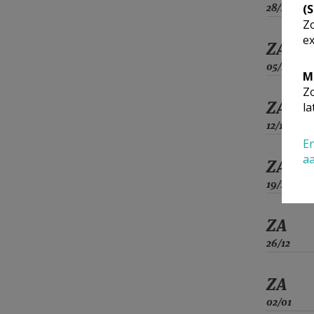
28/11
(
Zo
ex
ZA
05/12
M
Zo
ZA
la
12/12
En
a
ZA
19/12
ZA
26/12
ZA
02/01