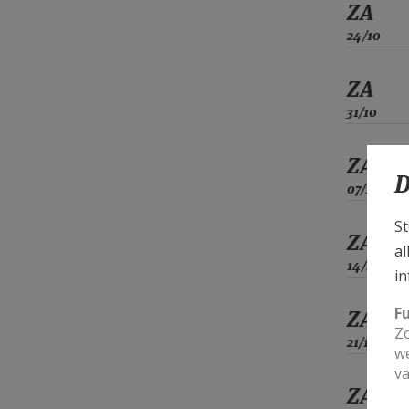
ZA
24/10
ZA
31/10
ZA
D
07/11
St
ZA
al
14/11
in
F
ZA
Zo
21/11
we
va
ZA