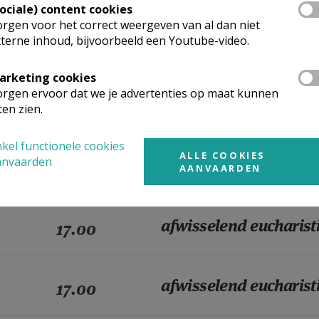
Sociale) content cookies
rgen voor het correct weergeven van al dan niet
terne inhoud, bijvoorbeeld een Youtube-video.
afwisselend eucharist
17.00
arketing cookies
rgen ervoor dat we je advertenties op maat kunnen
afwisselend eucharist
17.00
ten zien.
kel functionele cookies
ALLE COOKIES
anvaarden
afwisselend eucharist
17.00
AANVAARDEN
afwisselend eucharist
17.00
afwisselend eucharist
17.00