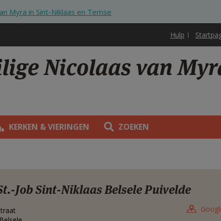
van Myra in Sint-Niklaas en Temse
Hulp
Startpa
lige Nicolaas van Myra
KERKEN & VIERINGEN
ZOEKEN
St.-Job Sint-Niklaas Belsele Puivelde
Googl
straat
Belsele