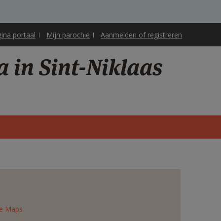
gina portaal
Mijn parochie
Aanmelden of registreren
 in Sint-Niklaas
e Maps