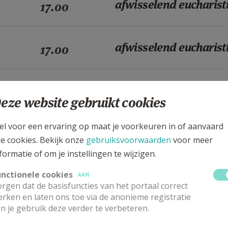
afwisselend eucharist
17.00
afwisselend eucharist
17.00
afwisselend eucharist
17.00
eze website gebruikt cookies
el voor een ervaring op maat je voorkeuren in of aanvaard
afwisselend eucharist
17.00
le cookies. Bekijk onze
gebruiksvoorwaarden
voor meer
formatie of om je instellingen te wijzigen.
afwisselend eucharist
unctionele cookies
17.00
AAN
rgen dat de basisfuncties van het portaal correct
rken en laten ons toe via de anonieme registratie
n je gebruik deze verder te verbeteren.
afwisselend eucharist
17.00