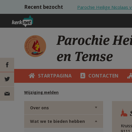
Overslaan en naar de inhoud gaan
Recent bezocht
Parochie Heilige Nicolaas 
Parochie Hei
en Temse
STARTPAGINA
CONTACTEN
DEEL OP
Wijziging melden
FACEBOOK
DEEL OP
Over ons
TWITTER
DEEL
Wat we te bieden hebben
VIA
Kruis
9111