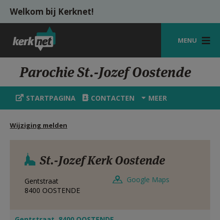
Overslaan en naar de inhoud gaan
Welkom bij Kerknet!
MENU
STARTPAGINA
Parochie St.-Jozef Oostende
KERK
STARTPAGINA
CONTACTEN
MEER
VIERINGEN
Wijziging melden
SHOP
ZOEKEN
St.-Jozef Kerk Oostende
HULP
Google Maps
Gentstraat
MIJN PAROCHIE
8400
OOSTENDE
AANMELDEN OF REGISTREREN
Gentstraat, 8400 OOSTENDE