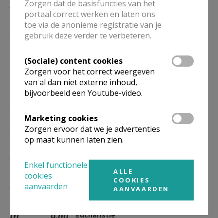
Zorgen dat de basisfuncties van het
DI
9.00
Eucharistie
portaal correct werken en laten ons
04/05
toe via de anonieme registratie van je
DI
9.00
Eucharistie
gebruik deze verder te verbeteren.
11/05
(Sociale) content cookies
DI
9.00
Eucharistie
Zorgen voor het correct weergeven
18/05
van al dan niet externe inhoud,
bijvoorbeeld een Youtube-video.
DI
9.00
Eucharistie
25/05
Marketing cookies
DI
9.00
Eucharistie
Zorgen ervoor dat we je advertenties
01/06
op maat kunnen laten zien.
DI
9.00
Eucharistie
Enkel functionele
08/06
ALLE
cookies
COOKIES
DI
9.00
Eucharistie
aanvaarden
AANVAARDEN
15/06
DI
9.00
Eucharistie