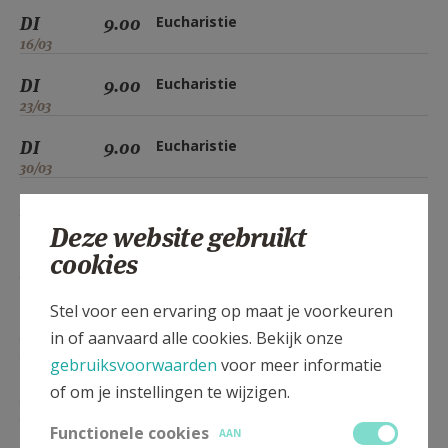
DI
9.00
Eucharistie
16/03
DI
9.00
Eucharistie
23/03
DI
9.00
Eucharistie
30/03
DI
9.00
Eucharistie
Deze website gebruikt
06/04
cookies
DI
9.00
Eucharistie
13/04
Stel voor een ervaring op maat je voorkeuren
DI
9.00
Eucharistie
in of aanvaard alle cookies. Bekijk onze
20/04
gebruiksvoorwaarden
voor meer informatie
of om je instellingen te wijzigen.
DI
9.00
Eucharistie
27/04
Functionele cookies
AAN