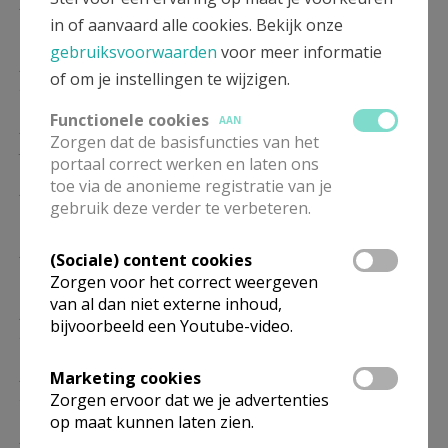
ZO
10.00
Eucharistie
in of aanvaard alle cookies. Bekijk onze
17/01
gebruiksvoorwaarden
voor meer informatie
ZO
10.00
Eucharistie
of om je instellingen te wijzigen.
24/01
Functionele cookies
AAN
ZO
10.00
Eucharistie
Zorgen dat de basisfuncties van het
31/01
portaal correct werken en laten ons
toe via de anonieme registratie van je
ZO
10.00
Eucharistie
gebruik deze verder te verbeteren.
07/02
ZO
10.00
Eucharistie
(Sociale) content cookies
14/02
Zorgen voor het correct weergeven
van al dan niet externe inhoud,
ZO
10.00
Eucharistie
bijvoorbeeld een Youtube-video.
21/02
ZO
10.00
Eucharistie
Marketing cookies
28/02
Zorgen ervoor dat we je advertenties
op maat kunnen laten zien.
ZO
10.00
Eucharistie