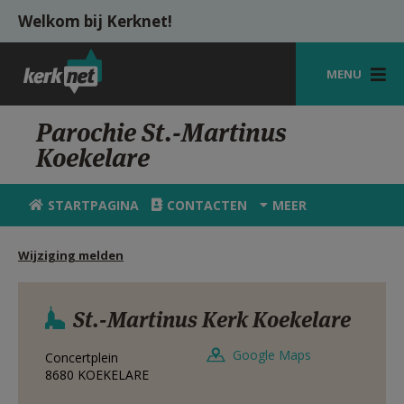
Overslaan en naar de inhoud gaan
Welkom bij Kerknet!
MENU
STARTPAGINA
Parochie St.-Martinus
Koekelare
KERK
VIERINGEN
STARTPAGINA
CONTACTEN
MEER
SHOP
Wijziging melden
ZOEKEN
HULP
St.-Martinus Kerk Koekelare
MIJN PAROCHIE
Google Maps
Concertplein
8680
KOEKELARE
AANMELDEN OF REGISTREREN