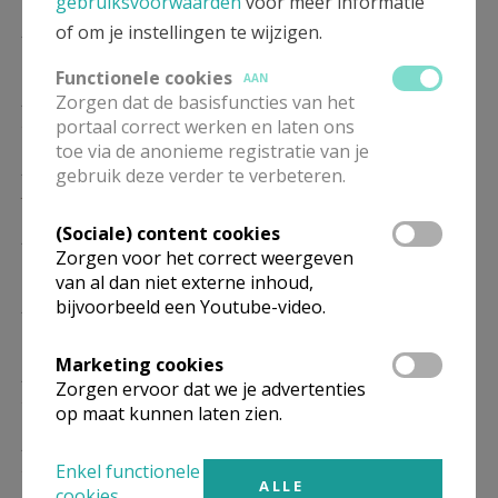
gebruiksvoorwaarden
voor meer informatie
ZO
9.00
Eucharistie
of om je instellingen te wijzigen.
17/01
Functionele cookies
AAN
ZO
9.00
Eucharistie
Zorgen dat de basisfuncties van het
24/01
portaal correct werken en laten ons
toe via de anonieme registratie van je
ZO
9.00
Eucharistie
gebruik deze verder te verbeteren.
31/01
(Sociale) content cookies
ZO
9.00
Eucharistie
Zorgen voor het correct weergeven
07/02
van al dan niet externe inhoud,
ZO
9.00
Eucharistie
bijvoorbeeld een Youtube-video.
14/02
Marketing cookies
ZO
9.00
Eucharistie
Zorgen ervoor dat we je advertenties
21/02
op maat kunnen laten zien.
ZO
9.00
Eucharistie
28/02
Enkel functionele
ALLE
cookies