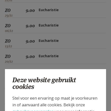
22/11
ZO
9.00
Eucharistie
29/11
ZO
9.00
Eucharistie
06/12
ZO
9.00
Eucharistie
13/12
ZO
9.00
Eucharistie
20/12
ZO
9.00
Eucharistie
27/12
Deze website gebruikt
cookies
ZO
9.00
Eucharistie
03/01
Stel voor een ervaring op maat je voorkeuren
ZO
9.00
Eucharistie
in of aanvaard alle cookies. Bekijk onze
10/01