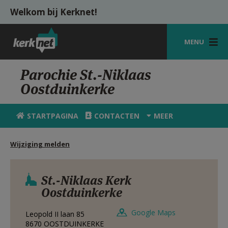
Overslaan en naar de inhoud gaan
Welkom bij Kerknet!
MENU
STARTPAGINA
Parochie St.-Niklaas
Oostduinkerke
KERK
VIERINGEN
STARTPAGINA
CONTACTEN
MEER
SHOP
Wijziging melden
ZOEKEN
HULP
St.-Niklaas Kerk
Oostduinkerke
MIJN PAROCHIE
Google Maps
Leopold II laan 85
AANMELDEN OF REGISTREREN
8670
OOSTDUINKERKE