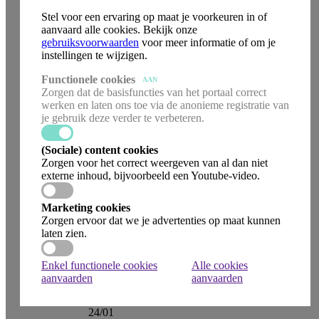
13/12
Stel voor een ervaring op maat je voorkeuren in of
11.00
aanvaard alle cookies. Bekijk onze
Eucharistie
gebruiksvoorwaarden
voor meer informatie of om je
zo
instellingen te wijzigen.
20/12
11.00
Functionele cookies
Eucharistie
AAN
Zorgen dat de basisfuncties van het portaal correct
zo
werken en laten ons toe via de anonieme registratie van
27/12
je gebruik deze verder te verbeteren.
11.00
Eucharistie
zo
(Sociale) content cookies
03/01
Zorgen voor het correct weergeven van al dan niet
11.00
externe inhoud, bijvoorbeeld een Youtube-video.
Eucharistie
zo
Marketing cookies
10/01
Zorgen ervoor dat we je advertenties op maat kunnen
11.00
laten zien.
Eucharistie
zo
17/01
Enkel functionele cookies
Alle cookies
11.00
aanvaarden
aanvaarden
Eucharistie
zo
24/01