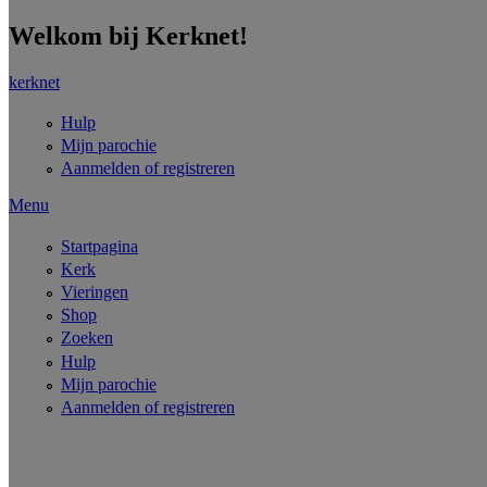
Overslaan en naar de inhoud gaan
Welkom bij Kerknet!
kerknet
Hulp
Mijn parochie
Aanmelden of registreren
Menu
Startpagina
Kerk
Vieringen
Shop
Zoeken
Hulp
Mijn parochie
Aanmelden of registreren