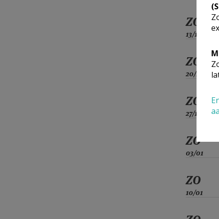
(
Zo
ZO
ex
13/12
M
ZO
Zo
20/12
la
ZO
En
a
27/12
ZO
03/01
ZO
10/01