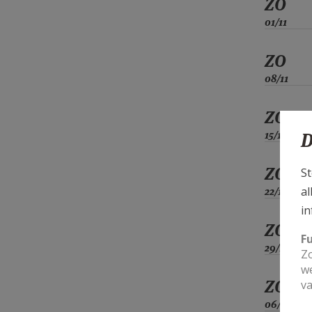
ZO
01/11
ZO
08/11
ZO
15/11
D
ZO
St
al
22/11
in
ZO
F
29/11
Zo
we
ZO
va
06/12