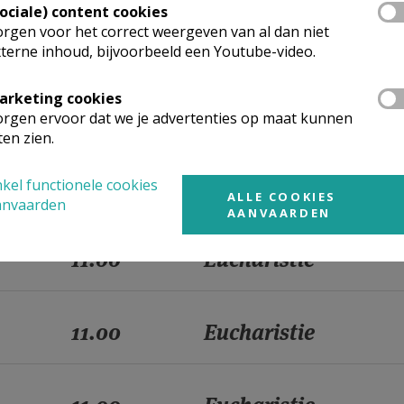
Sociale) content cookies
rgen voor het correct weergeven van al dan niet
11.00
Eucharistie
terne inhoud, bijvoorbeeld een Youtube-video.
arketing cookies
11.00
Eucharistie
rgen ervoor dat we je advertenties op maat kunnen
ten zien.
11.00
Eucharistie
kel functionele cookies
ALLE COOKIES
anvaarden
AANVAARDEN
11.00
Eucharistie
11.00
Eucharistie