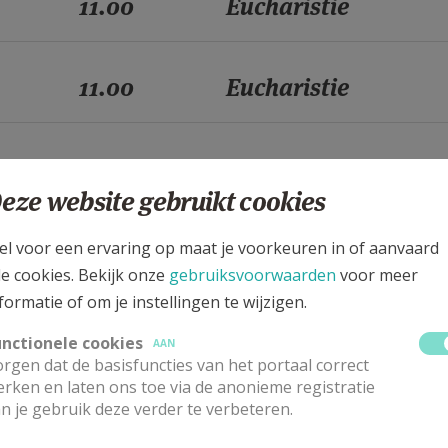
11.00
Eucharistie
11.00
Eucharistie
11.00
Eucharistie
eze website gebruikt cookies
11.00
Eucharistie
el voor een ervaring op maat je voorkeuren in of aanvaard
le cookies. Bekijk onze
gebruiksvoorwaarden
voor meer
formatie of om je instellingen te wijzigen.
11.00
Eucharistie
unctionele cookies
AAN
rgen dat de basisfuncties van het portaal correct
rken en laten ons toe via de anonieme registratie
11.00
Eucharistie
n je gebruik deze verder te verbeteren.