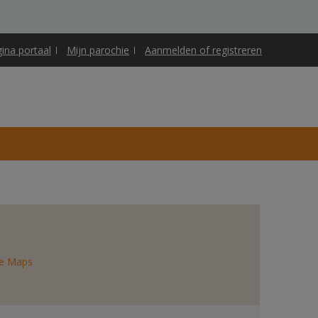
gina portaal
Mijn parochie
Aanmelden of registreren
e Maps