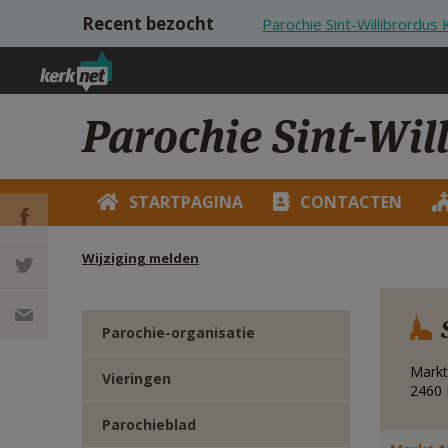
Overslaan en naar de inhoud gaan
Recent bezocht
Parochie Sint-Willibrordus 
Parochie Sint-Wil
STARTPAGINA
CONTACTEN
Wijziging melden
DEEL OP
FACEBOOK
DEEL OP
Parochie-organisatie
TWITTER
DEEL
Markt
Vieringen
2460
VIA
Parochieblad