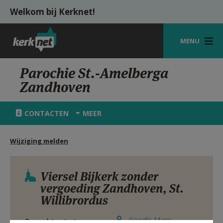
Overslaan en naar de inhoud gaan
Welkom bij Kerknet!
MENU
STARTPAGINA
Parochie St.-Amelberga
Zandhoven
KERK
VIERINGEN
CONTACTEN
MEER
SHOP
Wijziging melden
ZOEKEN
HULP
Viersel Bijkerk zonder
vergoeding Zandhoven, St.
MIJN PAROCHIE
Willibrordus
AANMELDEN OF REGISTREREN
Google Maps
Beemdstraat z/n