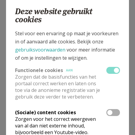
2240
Viersel
Deze website gebruikt
cookies
Beemdstraat z/n, 2240 Viersel
Stel voor een ervaring op maat je voorkeuren
in of aanvaard alle cookies. Bekijk onze
gebruiksvoorwaarden
voor meer informatie
of om je instellingen te wijzigen.
Functionele cookies
AAN
Zorgen dat de basisfuncties van het
portaal correct werken en laten ons
toe via de anonieme registratie van je
gebruik deze verder te verbeteren.
(Sociale) content cookies
Zorgen voor het correct weergeven
Voor deze kerk zijn er momenteel geen vieringen beschikbaar.
Wens je meer informatie, neem dan contact op met deze
van al dan niet externe inhoud,
organisatie via hun contacten.
bijvoorbeeld een Youtube-video.