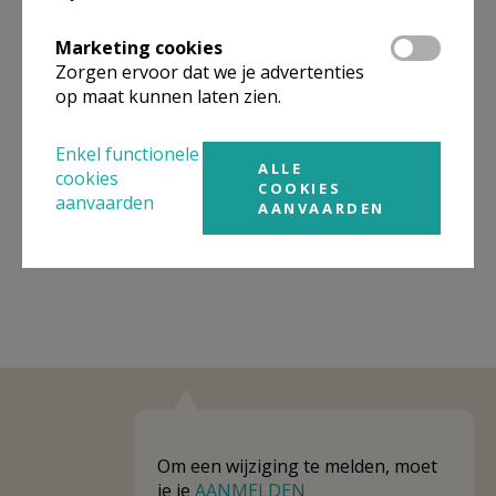
Omgeving
Marketing cookies
Zorgen ervoor dat we je advertenties
Niet gevonden wat je zocht? Hier vind je
op maat kunnen laten zien.
links naar kerken, eventueel van andere
Enkel functionele
organisaties, in de buurt.
ALLE
cookies
COOKIES
Kerken in of nabij
Viersel
aanvaarden
AANVAARDEN
Om een wijziging te melden, moet
je je
AANMELDEN