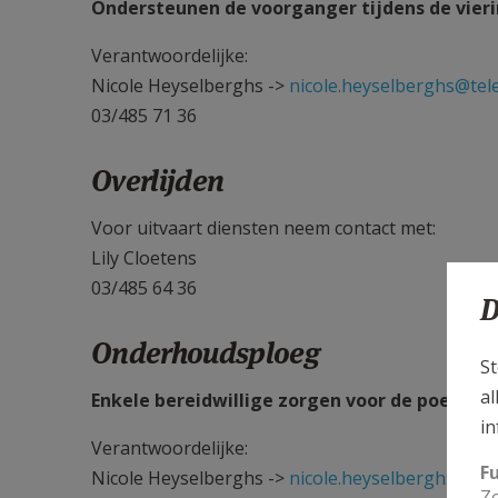
Ondersteunen de voorganger tijdens de vieri
Verantwoordelijke:
Nicole Heyselberghs ->
nicole.heyselberghs@tel
03/485 71 36
Overlijden
Voor uitvaart diensten neem contact met:
Lily Cloetens
03/485 64 36
D
Onderhoudsploeg
St
al
Enkele bereidwillige zorgen voor de poetsbeu
in
Verantwoordelijke:
F
Nicole Heyselberghs ->
nicole.heyselberghs@tel
Zo