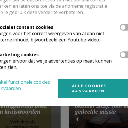
rken en laten ons toe via de anonieme registratie
n je gebruik deze verder te verbeteren.
Sociale) content cookies
rgen voor het correct weergeven van al dan niet
terne inhoud, bijvoorbeeld een Youtube-video.
arketing cookies
rgen ervoor dat we je advertenties op maat kunnen
ten zien.
kel functionele cookies
ALLE COOKIES
anvaarden
AANVAARDEN
Gebedsintentie pau
eringsavond boek
oktober 2024: voor e
n kruiswoorden
gedeelde missie