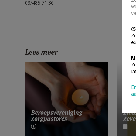
03/485 71 36
we
va
(
Zo
ex
Lees meer
M
Zo
la
En
a
Lanc
Beroepsvereniging
Zeve
Zorgpastores