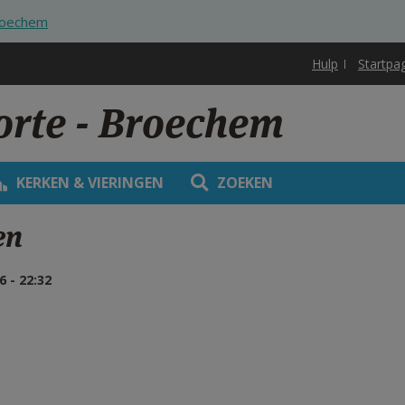
roechem
Hulp
Startpa
orte - Broechem
KERKEN & VIERINGEN
ZOEKEN
en
 - 22:32