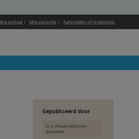
gina portaal
Mijn parochie
Aanmelden of registreren
Gepubliceerd door
O.-L.-Vrouw Geboorte -
Broechem