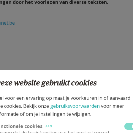
ngen door het voorlezen van diverse teksten.
enet.be
eze website gebruikt cookies
el voor een ervaring op maat je voorkeuren in of aanvaard
le cookies. Bekijk onze
gebruiksvoorwaarden
voor meer
rten in de kerk.
formatie of om je instellingen te wijzigen.
unctionele cookies
AAN
enet.be
rgen dat de basisfuncties van het portaal correct