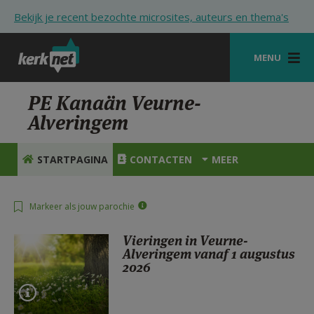
Overslaan en naar de inhoud gaan
Bekijk je recent bezochte microsites, auteurs en thema's
MENU
STARTPAGINA
PE Kanaän Veurne-
Alveringem
KERK
VIERINGEN
STARTPAGINA
CONTACTEN
MEER
SHOP
Markeer als jouw parochie
ZOEKEN
Vieringen in Veurne-
HULP
Alveringem vanaf 1 augustus
2026
STARTPAGINA PORTAAL
MIJN PAROCHIE