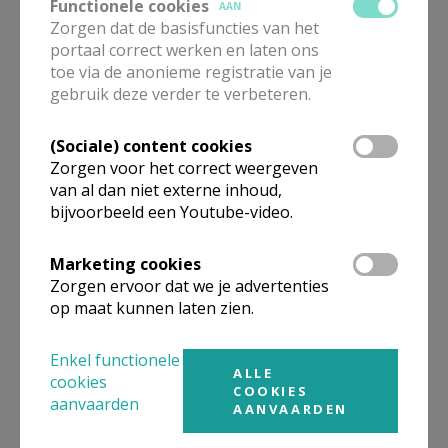
Functionele cookies
AAN
Orgelconcert 13 augustus
Zorgen dat de basisfuncties van het
2026
portaal correct werken en laten ons
toe via de anonieme registratie van je
gebruik deze verder te verbeteren.
(Sociale) content cookies
Parochieflits 32/2026
Zorgen voor het correct weergeven
van al dan niet externe inhoud,
bijvoorbeeld een Youtube-video.
Marketing cookies
Afsluiting 40-urengebed
Zorgen ervoor dat we je advertenties
op maat kunnen laten zien.
Enkel functionele
ALLE
cookies
COOKIES
aanvaarden
AANVAARDEN
Even bij onze buren