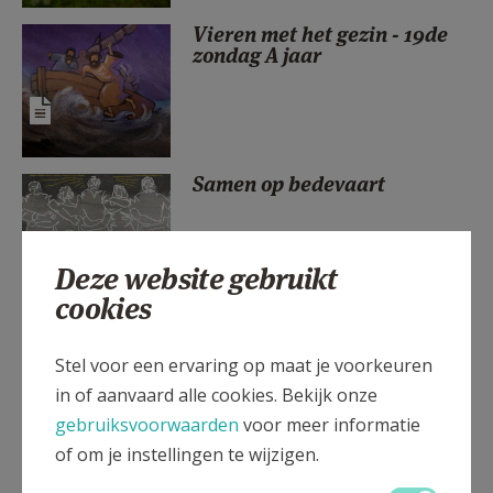
AANMELDEN OF REGISTREREN
Vieren met het gezin - 19de
zondag A jaar
Samen op bedevaart
Deze website gebruikt
cookies
Sfeerbeelden Boetprocessie
2026
Stel voor een ervaring op maat je voorkeuren
in of aanvaard alle cookies. Bekijk onze
gebruiksvoorwaarden
voor meer informatie
of om je instellingen te wijzigen.