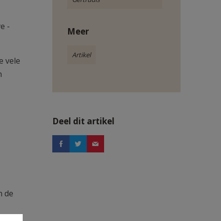
e -
Meer
Artikel
e vele
n
Deel dit artikel
n de