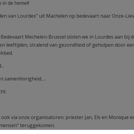
in de hemel!
den van Lourdes" uit Machelen op bedevaart naar Onze-Liev
edevaart Mechelen-Brussel sloten we in Lourdes aan bij d
en leeftijden, stralend van gezondheid of geholpen door ee
ekbed.
..
an samenhorigheid, ..
cht.
!
ok via onze organisatoren: priester Jan, Els en Monique e
e mensen" teruggekomen.