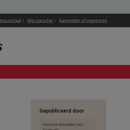
gina portaal
Mijn parochie
Aanmelden of registreren
s
Gepubliceerd door
Parochie Machelen Sint-
Gertrudis