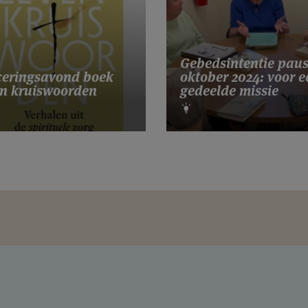
Gebedsintentie pau
eringsavond boek
oktober 2024: voor e
n kruiswoorden
gedeelde missie