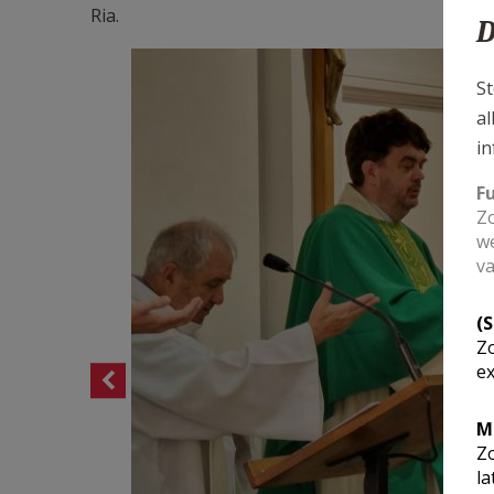
Ria.
D
St
al
in
F
Zo
we
va
(
Zo
ex
M
Zo
la