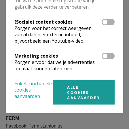
toe via de anonieme registratie van je
martha-en-maria-malle-zoersel
gebruik deze verder te verbeteren.
Info van onze verenigingen:
(Sociale) content cookies
Chiromeisjes
Zorgen voor het correct weergeven
van al dan niet externe inhoud,
http://meisjes.chirosint-antonius.be
bijvoorbeeld een Youtube-video.
Chirojongens
Marketing cookies
http://jongens.chirosint-antonius.be
Zorgen ervoor dat we je advertenties
op maat kunnen laten zien.
SAMANA
KWB
Enkel functionele
ALLE
cookies
Adressen om KWB te bereiken:
COOKIES
aanvaarden
AANVAARDEN
kwbsintantonius@gmail.com
www.kwb.be/sintantonius
FERM
Facebook: Ferm st.antonius