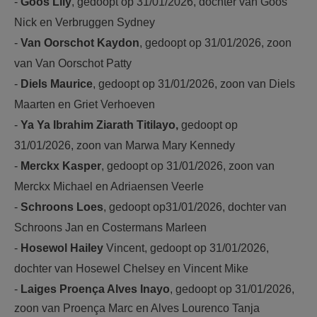
-
Goos Lily
, gedoopt op 31/01/2026, dochter van Goos
Nick en Verbruggen Sydney
-
Van Oorschot Kaydon
, gedoopt op 31/01/2026, zoon
van Van Oorschot Patty
-
Diels Maurice
, gedoopt op 31/01/2026, zoon van Diels
Maarten en Griet Verhoeven
-
Ya Ya Ibrahim Ziarath Titilayo,
gedoopt op
31/01/2026, zoon van Marwa Mary Kennedy
-
Merckx Kasper
, gedoopt op 31/01/2026, zoon van
Merckx Michael en Adriaensen Veerle
-
Schroons Loes
, gedoopt op31/01/2026, dochter van
Schroons Jan en Costermans Marleen
-
Hosewol Hailey
Vincent, gedoopt op 31/01/2026,
dochter van Hosewel Chelsey en Vincent Mike
-
Laiges Proença Alves Inayo
, gedoopt op 31/01/2026,
zoon van Proença Marc en Alves Lourenco Tanja