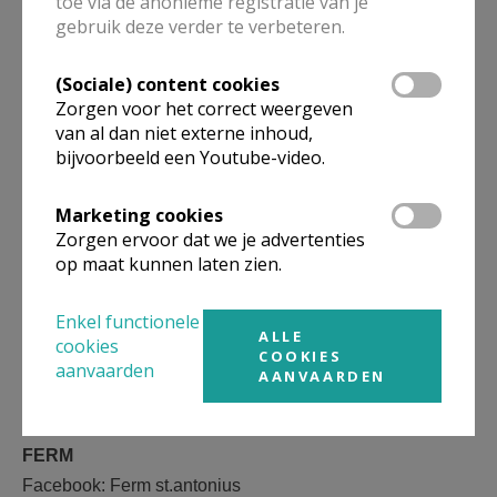
toe via de anonieme registratie van je
martha-en-maria-malle-zoersel
gebruik deze verder te verbeteren.
Info van onze verenigingen:
(Sociale) content cookies
Chiromeisjes
Zorgen voor het correct weergeven
van al dan niet externe inhoud,
http://meisjes.chirosint-antonius.be
bijvoorbeeld een Youtube-video.
Chirojongens
Marketing cookies
http://jongens.chirosint-antonius.be
Zorgen ervoor dat we je advertenties
op maat kunnen laten zien.
SAMANA
KWB
Enkel functionele
ALLE
cookies
Adressen om KWB te bereiken:
COOKIES
aanvaarden
AANVAARDEN
kwbsintantonius@gmail.com
www.kwb.be/sintantonius
FERM
Facebook: Ferm st.antonius