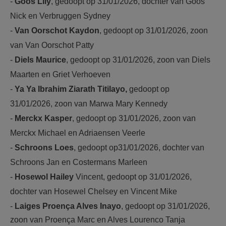
-
Goos Lily
, gedoopt op 31/01/2026, dochter van Goos
Nick en Verbruggen Sydney
-
Van Oorschot Kaydon
, gedoopt op 31/01/2026, zoon
van Van Oorschot Patty
-
Diels Maurice
, gedoopt op 31/01/2026, zoon van Diels
Maarten en Griet Verhoeven
-
Ya Ya Ibrahim Ziarath Titilayo,
gedoopt op
31/01/2026, zoon van Marwa Mary Kennedy
-
Merckx Kasper
, gedoopt op 31/01/2026, zoon van
Merckx Michael en Adriaensen Veerle
-
Schroons Loes
, gedoopt op31/01/2026, dochter van
Schroons Jan en Costermans Marleen
-
Hosewol Hailey
Vincent, gedoopt op 31/01/2026,
dochter van Hosewel Chelsey en Vincent Mike
-
Laiges Proença Alves Inayo
, gedoopt op 31/01/2026,
zoon van Proença Marc en Alves Lourenco Tanja