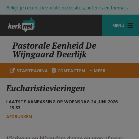
Overslaan en naar de inhoud gaan
Bekijk je recent bezochte microsites, auteurs en thema's
MENU
STARTPAGINA
Pastorale Eenheid De
Wijngaard Deerlijk
KERK
VIERINGEN
STARTPAGINA
CONTACTEN
MEER
SHOP
Eucharistievieringen
ZOEKEN
LAATSTE AANPASSING OP WOENSDAG 24 JUNI 2026
HULP
- 13:33
AFDRUKKEN
STARTPAGINA PORTAAL
MIJN PAROCHIE
Vieringen op bijzondere dagen en uren of naar