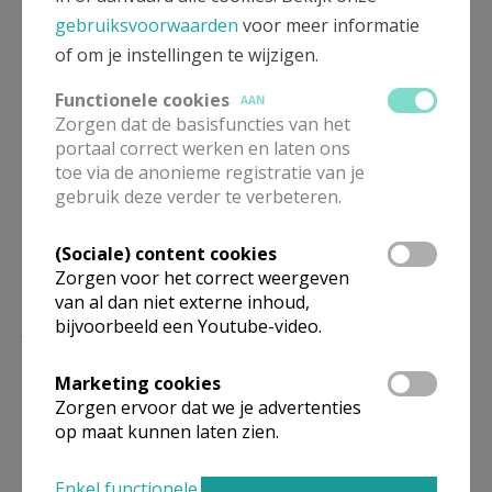
georganiseerd door Davidsfonds Gaverstreeks,
gebruiksvoorwaarden
voor meer informatie
opgeluisterd door het koor Volta
of om je instellingen te wijzigen.
21 juli om 10 uur in de Sint-Columbakerk
Functionele cookies
AAN
Mis ter gelegenheid van de nationale feestdag
Zorgen dat de basisfuncties van het
portaal correct werken en laten ons
toe via de anonieme registratie van je
gebruik deze verder te verbeteren.
(Sociale) content cookies
Zorgen voor het correct weergeven
van al dan niet externe inhoud,
Lees meer
bijvoorbeeld een Youtube-video.
Marketing cookies
Zorgen ervoor dat we je advertenties
op maat kunnen laten zien.
Enkel functionele