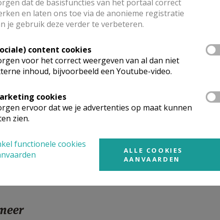
rgen dat de basisfuncties van het portaal correct
toraal team: Annie, Nadine, Stephan, Wim en pastoor Stefa
rken en laten ons toe via de anonieme registratie
n je gebruik deze verder te verbeteren.
che informatie
 om 7.30 uur
op de parking van d’Iefte,
terug rond 19.00 u
Sociale) content cookies
n kan mee, ook de minder goeie stappers (wel vermelden bij i
rgen voor het correct weergeven van al dan niet
en maximaal 40 personen mee.
terne inhoud, bijvoorbeeld een Youtube-video.
en voor dit alles
€ 70,00 per persoon
, te storten op rek.-nr
namen. Inbegrepen zijn: bus, bisschopshuis, warme maaltijd, 
arketing cookies
 en per persoon het strookje op het
inschrijvingsblad (hier
rgen ervoor dat we je advertenties op maat kunnen
e (Hoogstraat 116) of e-mailen naar
secretariaat@dewijngaar
ten zien.
persoon: Nadine Vanpanteghem, 0477567085.
kel functionele cookies
ALLE COOKIES
anvaarden
AANVAARDEN
 meer