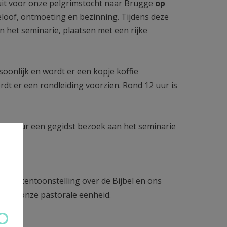
 uit voor onze pelgrimstocht naar Brugge
op
eloof, ontmoeting en bezinning. Tijdens deze
 het seminarie, plaatsen met een rijke
oonlijk en wordt er een kopje koffie
dt er een rondleiding voorzien. Rond 12 uur is
m 14 uur een gegidst bezoek aan het seminarie
 met
mooie tentoonstelling over de Bijbel en ons
 naar onze pastorale eenheid.