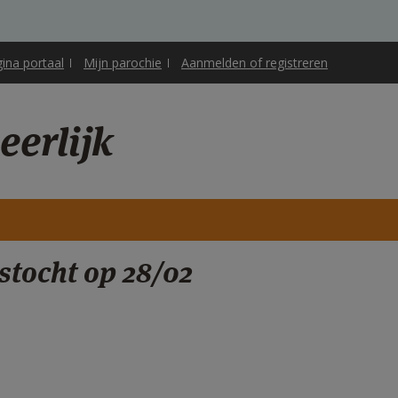
gina portaal
Mijn parochie
Aanmelden of registreren
erlijk
stocht op 28/02