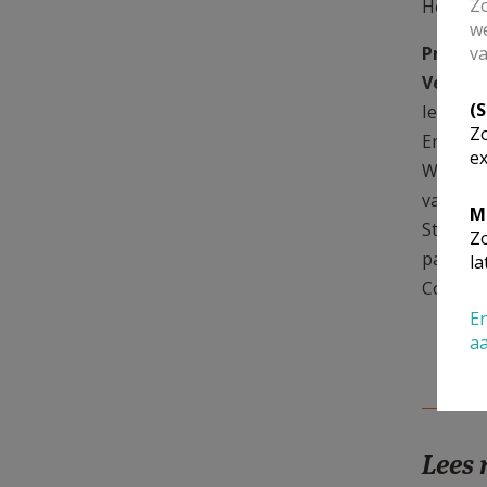
Zo
Het pas
we
va
Praktis
Vertrek
(
Iederee
Zo
Er kunn
ex
We vrag
van de 
M
Storten
Zo
pastori
la
Contact
En
a
Lees