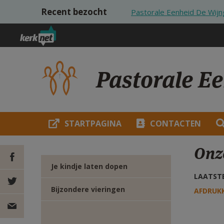
Overslaan en naar de inhoud gaan
Recent bezocht
Pastorale Eenheid De Wijng
Pastorale Ee
STARTPAGINA
CONTACTEN
Onz
Je kindje laten dopen
LAATSTE
DEEL OP
Bijzondere vieringen
AFDRUK
FACEBOOK
DEEL OP