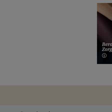
Bero
Zorg