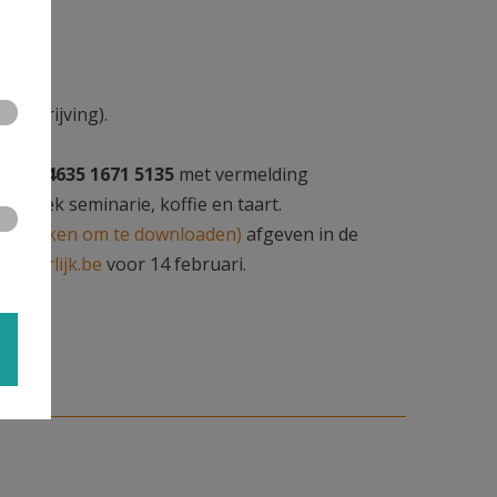
an
ur
.
nschrijving).
.
BE57 4635 1671 5135
met vermelding
bezoek seminarie, koffie en taart.
 op klikken om te downloaden)
afgeven in de
ddeerlijk.be
voor 14 februari.