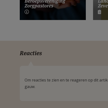
Lanc
Beroepsvereniging
Zeve
Zorgpastores
Reacties
Om reacties te zien en te reageren op dit art
gauw.