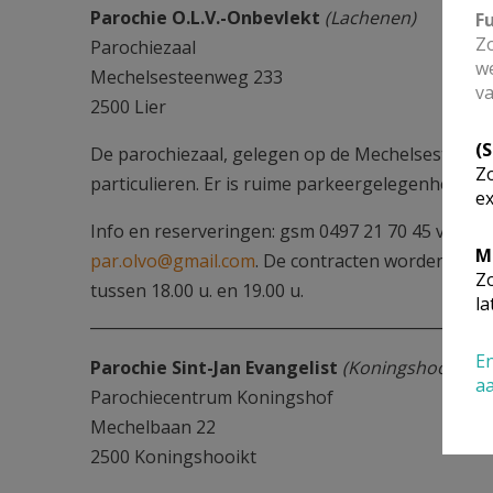
Parochie O.L.V.-Onbevlekt
(Lachenen)
F
Zo
Parochiezaal
we
Mechelsesteenweg 233
va
2500 Lier
(
De parochiezaal, gelegen op de Mechelsesteenwe
Zo
particulieren. Er is ruime parkeergelegenheid vla
ex
Info en reserveringen: gsm 0497 21 70 45 van maan
M
par.olvo@gmail.com
. De contracten worden onde
Zo
tussen 18.00 u. en 19.00 u.
la
____________________________________________________
En
Parochie Sint-Jan Evangelist
(Koningshooikt)
a
Parochiecentrum Koningshof
Mechelbaan 22
2500 Koningshooikt