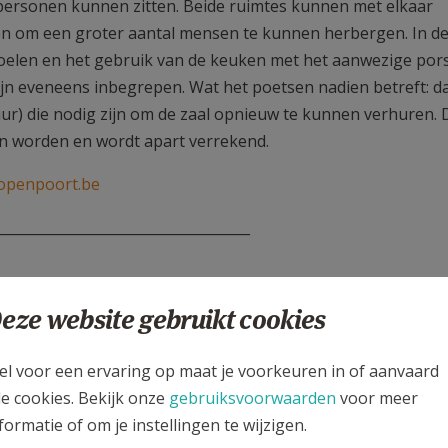
 personen kunnen zitten. Beide ruimtes kunnen met elkaar
n om een groter aantal mensen te kunnen herbergen. In d
stoelen en het gebruik van de keuken met het aanwezige pors
 zijn eveneens inbegrepen. Wat het poetsen nadien betreft: da
uur) die nodig zijn om de zaal opnieuw te kunnen verhuren.
n worden en wordt apart verrekend.
openpoort.be
____________________________________
eze website gebruikt cookies
el voor een ervaring op maat je voorkeuren in of aanvaard
1 03 42)
le cookies. Bekijk onze
gebruiksvoorwaarden
voor meer
____________________________________
formatie of om je instellingen te wijzigen.