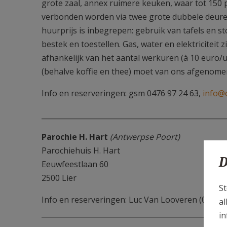
grote zaal, annex ruimere keuken, waar tot 150
verbonden worden via twee grote dubbele deure
huurprijs is inbegrepen: gebruik van tafels en 
bestek en toestellen. Gas, water en elektriciteit
afhankelijk van het aantal werkuren (à 10 euro/
(behalve koffie en thee) moet van ons afgenome
Info en reserveringen: gsm 0476 97 24 63,
info@
____________________________________________________
Parochie H. Hart
(Antwerpse Poort)
Parochiehuis H. Hart
D
Eeuwfeestlaan 60
2500 Lier
St
Info en reserveringen: Luc Van Looveren (0475 8
al
____________________________________________________
in