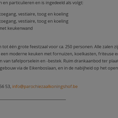
en particulieren en is ingedeeld als volgt:
toegang, vestiaire, toog en koeling
toegang, vestiaire, toog en koeling
) met keukenwand
t één grote feestzaal voor ca. 250 personen. Alle zalen zi
rt een moderne keuken met fornuizen, koelkasten, friteuse e
n van tafelporselein en -bestek. Ruim drankaanbod ter plaa
ebouw via de Eikenboslaan, en in de nabijheid op het ope
 56 53,
info@parochiezaalkoningshof.be
____________________________________