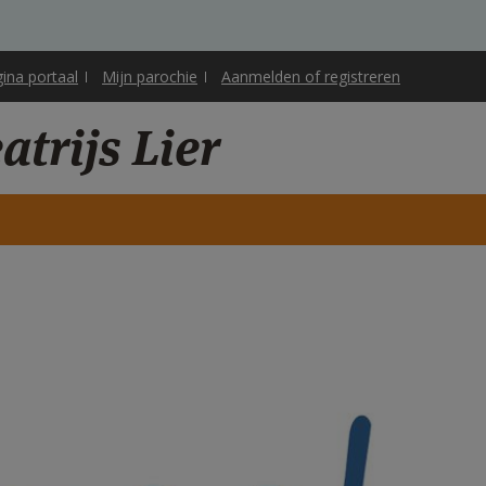
gina portaal
Mijn parochie
Aanmelden of registreren
trijs Lier