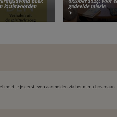
eringsavond boek
oktober 2024: voor e
n kruiswoorden
gedeelde missie
ikel moet je je eerst even aanmelden via het menu bovenaan.