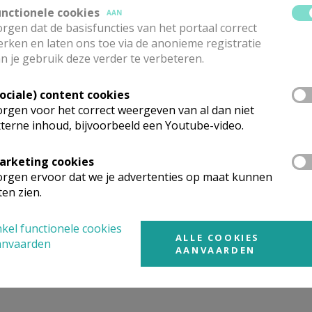
unctionele cookies
AAN
rgen dat de basisfuncties van het portaal correct
rken en laten ons toe via de anonieme registratie
n je gebruik deze verder te verbeteren.
Sociale) content cookies
g achter de parochiekerk, is verhuurbaar aan vereniginge
rgen voor het correct weergeven van al dan niet
k voor de zaal en op het plein naast de kerk.
terne inhoud, bijvoorbeeld een Youtube-video.
dag tot vrijdag tussen 17.30 u. en 19.00 u. of via mail
arketing cookies
rtekend in de parochiezaal op de eerste maandag van de m
rgen ervoor dat we je advertenties op maat kunnen
ten zien.
____________________________________
kel functionele cookies
ALLE COOKIES
anvaarden
AANVAARDEN