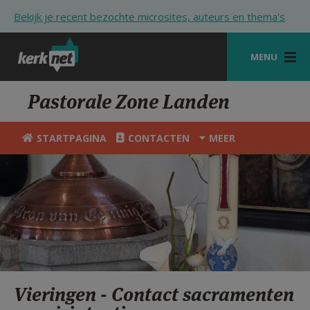
Overslaan en naar de inhoud gaan
Bekijk je recent bezochte microsites, auteurs en thema's
MENU
STARTPAGINA
Pastorale Zone Landen
KERK
STARTPAGINA
CONTACTEN
MEER
VIERINGEN
SHOP
ZOEKEN
HULP
STARTPAGINA PORTAAL
Vieringen - Contact sacramenten
MIJN PAROCHIE