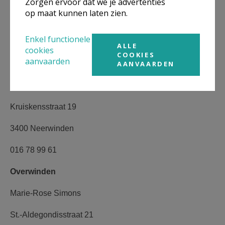
Zorgen ervoor dat we je advertenties
op maat kunnen laten zien.
Kalsbergstraat 71
Enkel functionele
011 83 20 26
ALLE
cookies
COOKIES
aanvaarden
AANVAARDEN
Neerwinden
Christiane Arnauts
Kruiskensstraat 19
3400 Neerwinden
016 78 99 61
Overwinden
Marie-Rose Simons
St.-Aldegondisstraat 21