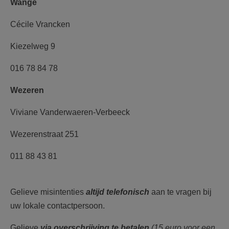
Wange
Cécile Vrancken
Kiezelweg 9
016 78 84 78
Wezeren
Viviane Vanderwaeren-Verbeeck
Wezerenstraat 251
011 88 43 81
Gelieve misintenties
altijd telefonisch
aan te vragen bij
uw lokale contactpersoon.
Gelieve
via overschrijving te betalen
(15 euro voor een