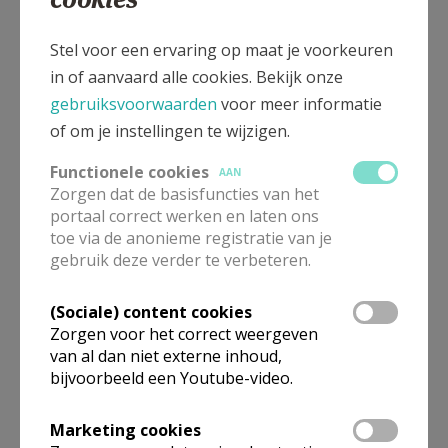
0485 42 54 97
Stel voor een ervaring op maat je voorkeuren
Laar
in of aanvaard alle cookies. Bekijk onze
gebruiksvoorwaarden
voor meer informatie
Emiel Draelants
of om je instellingen te wijzigen.
Wijngaardstraat 22
Functionele cookies
AAN
016 78 84 91
Zorgen dat de basisfuncties van het
portaal correct werken en laten ons
Landen St.-Gertrudis en Rumsdorp
toe via de anonieme registratie van je
gebruik deze verder te verbeteren.
Gisèle Vandevelde
(Sociale) content cookies
Kattestraat 8 (secretariaat)
Zorgen voor het correct weergeven
van al dan niet externe inhoud,
0494 82 26 45
bijvoorbeeld een Youtube-video.
Landen Sint-Norbertus
Marketing cookies
Ivan Ulens