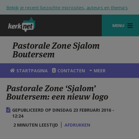
Overslaan en naar de inhoud gaan
Bekijk je recent bezochte microsites, auteurs en thema's
MENU
STARTPAGINA
Pastorale Zone Sjalom
Boutersem
KERK
VIERINGEN
STARTPAGINA
CONTACTEN
MEER
SHOP
Pastorale Zone ‘Sjalom’
Boutersem: een nieuw logo
ZOEKEN
HULP
GEPUBLICEERD OP DINSDAG 23 FEBRUARI 2016 -
12:24
STARTPAGINA PORTAAL
2 MINUTEN LEESTIJD
AFDRUKKEN
MIJN PAROCHIE