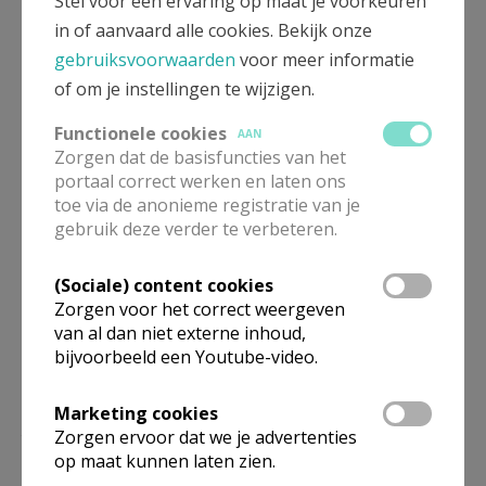
Stel voor een ervaring op maat je voorkeuren
boutersem.be
... Zo kan de lezer meteen zien dat wat
in of aanvaard alle cookies. Bekijk onze
hij te lezen krijgt, om ons gaat. Het is een manier om
gebruiksvoorwaarden
voor meer informatie
meer zichtbaar te zijn in de samenleving van
of om je instellingen te wijzigen.
vandaag.
Functionele cookies
AAN
Namens de zoneploeg
Zorgen dat de basisfuncties van het
portaal correct werken en laten ons
C. Smeets
toe via de anonieme registratie van je
gebruik deze verder te verbeteren.
(Sociale) content cookies
Zorgen voor het correct weergeven
van al dan niet externe inhoud,
bijvoorbeeld een Youtube-video.
Marketing cookies
Pastorale zone Sjalom Boutersem
Zorgen ervoor dat we je advertenties
op maat kunnen laten zien.