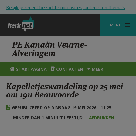
Overslaan en naar de inhoud gaan
Bekijk je recent bezochte microsites, auteurs en thema's
MENU
STARTPAGINA
PE Kanaän Veurne-
Alveringem
KERK
VIERINGEN
STARTPAGINA
CONTACTEN
MEER
SHOP
Kapelletjeswandeling op 25 mei
om 19u Beauvoorde
ZOEKEN
HULP
GEPUBLICEERD OP DINSDAG 19 MEI 2026 - 11:25
STARTPAGINA PORTAAL
MINDER DAN 1 MINUUT LEESTIJD
AFDRUKKEN
MIJN PAROCHIE