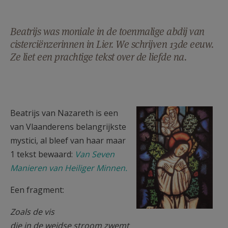
Beatrijs was moniale in de toenmalige abdij van
cisterciënzerinnen in Lier. We schrijven 13de eeuw.
Ze liet een prachtige tekst over de liefde na.
Beatrijs_van_nazareth._kaart
Beatrijs van Nazareth is een
[800x600].jpg
van Vlaanderens belangrijkste
mystici, al bleef van haar maar
1 tekst bewaard:
Van Seven
Manieren van Heiliger Minnen.
Een fragment:
Zoals de vis
die in de weidse stroom zwemt