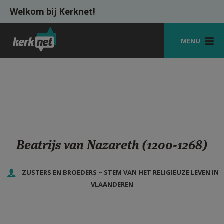
Overslaan en naar de inhoud gaan
Welkom bij Kerknet!
MENU
STARTPAGINA
KERK
VIERINGEN
SHOP
Beatrijs van Nazareth (1200-1268)
ZOEKEN
ZUSTERS EN BROEDERS ~ STEM VAN HET RELIGIEUZE LEVEN IN
HULP
VLAANDEREN
MIJN PAROCHIE
AANMELDEN OF REGISTREREN