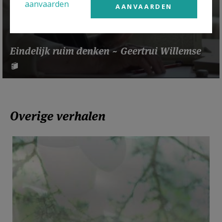
aanvaarden
AANVAARDEN
Eindelijk ruim denken ~ Geertrui Willemse
Overige verhalen