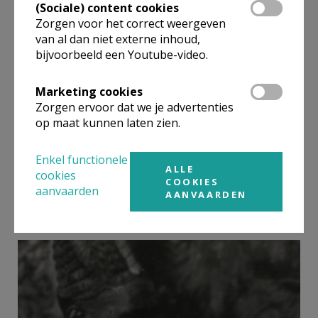
(Sociale) content cookies
Zorgen voor het correct weergeven
van al dan niet externe inhoud,
bijvoorbeeld een Youtube-video.
Marketing cookies
Zorgen ervoor dat we je advertenties
op maat kunnen laten zien.
Enkel functionele
ALLE
cookies
Over het lorktakje dat ik al 30 jaar
COOKIES
aanvaarden
koester ~ Hilde Stinkens
AANVAARDEN