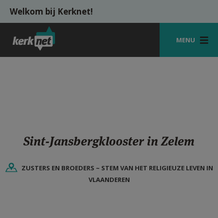
Overslaan en naar de inhoud gaan
Welkom bij Kerknet!
MENU
STARTPAGINA
KERK
VIERINGEN
SHOP
Sint-Jansbergklooster in Zelem
ZOEKEN
ZUSTERS EN BROEDERS ~ STEM VAN HET RELIGIEUZE LEVEN IN
HULP
VLAANDEREN
MIJN PAROCHIE
AANMELDEN OF REGISTREREN