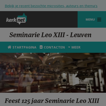
Overslaan en naar de inhoud gaan
Bekijk je recent bezochte microsites, auteurs en thema's
MENU
STARTPAGINA
Seminarie Leo XIII - Leuven
KERK
STARTPAGINA
CONTACTEN
MEER
VIERINGEN
SHOP
ZOEKEN
HULP
STARTPAGINA PORTAAL
Feest 125 jaar Seminarie Leo XIII
MIJN PAROCHIE