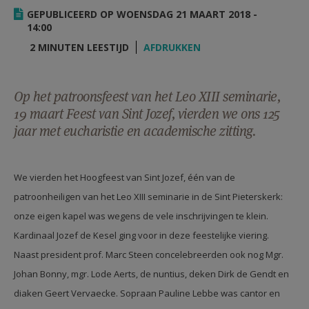
AANMELDEN OF REGISTREREN
GEPUBLICEERD OP WOENSDAG 21 MAART 2018 -
14:00
2 MINUTEN LEESTIJD
AFDRUKKEN
Op het patroonsfeest van het Leo XIII seminarie,
19 maart Feest van Sint Jozef, vierden we ons 125
jaar met eucharistie en academische zitting.
We vierden het Hoogfeest van Sint Jozef, één van de
patroonheiligen van het Leo XIII seminarie in de Sint Pieterskerk:
onze eigen kapel was wegens de vele inschrijvingen te klein.
Kardinaal Jozef de Kesel ging voor in deze feestelijke viering.
Naast president prof. Marc Steen concelebreerden ook nog Mgr.
Johan Bonny, mgr. Lode Aerts, de nuntius, deken Dirk de Gendt en
diaken Geert Vervaecke. Sopraan Pauline Lebbe was cantor en