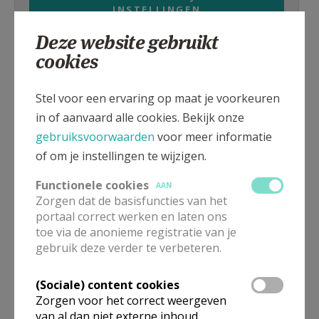
INSTELLINGEN
Deze website gebruikt
cookies
Voor deze feestelijke gelegenheid had Jo Coenen een
Stel voor een ervaring op maat je voorkeuren
muziekstuk gecomponeerd op de hemelse klanken van
Caelestis
in of aanvaard alle cookies. Bekijk onze
Aulae Nuntius,
de melodie die sinds kort de voorslagklokken op
gebruiksvoorwaarden
voor meer informatie
het seminarie elk uur zingen. Deze fantasie voor koor, orkest,
of om je instellingen te wijzigen.
sopraan en de beiaard Bronzen Piano werd uitgevoerd door een
mix van eigen studenten en semi-professionele muzikanten in
Functionele cookies
AAN
samenwerking met het koor A Chantar. Luc Rombouts soleerde
Zorgen dat de basisfuncties van het
portaal correct werken en laten ons
als beiaardier. Het publiek was enthousiast: een staande ovatie
toe via de anonieme registratie van je
volgt.
Na de academische zitting volgde een receptie op het Leo
gebruik deze verder te verbeteren.
XIII, althans voor degene die voorbij de Zwitserse Wacht was
geraakt.
(Sociale) content cookies
Zorgen voor het correct weergeven
van al dan niet externe inhoud,