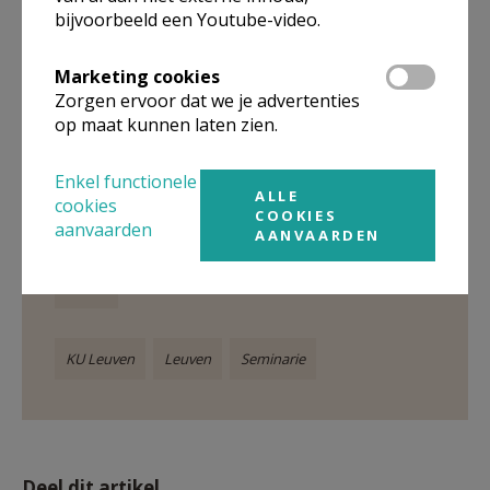
bijvoorbeeld een Youtube-video.
Gepubliceerd door
Marketing cookies
Zorgen ervoor dat we je advertenties
Seminarie Leo XIII - Leuven
op maat kunnen laten zien.
Enkel functionele
Meer
ALLE
cookies
COOKIES
aanvaarden
AANVAARDEN
Kerk in Vlaanderen
Artikel
KU Leuven
Leuven
Seminarie
Deel dit artikel