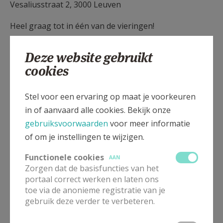
Vesaliusstraat 2, 3000 Leuven
Heel graag tot in één van de vieringen!
Deze website gebruikt
cookies
Gepubliceerd door
Stel voor een ervaring op maat je voorkeuren
Seminarie Leo XIII - Leuven
in of aanvaard alle cookies. Bekijk onze
gebruiksvoorwaarden
voor meer informatie
of om je instellingen te wijzigen.
Meer
Functionele cookies
AAN
Spiritualiteit
Zorgen dat de basisfuncties van het
portaal correct werken en laten ons
Artikel
toe via de anonieme registratie van je
gebruik deze verder te verbeteren.
Taizé-gebeden