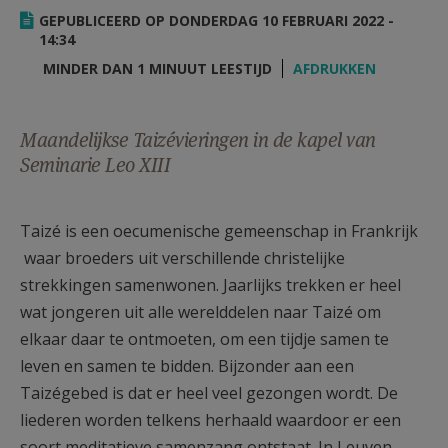
AANMELDEN OF REGISTREREN
GEPUBLICEERD OP DONDERDAG 10 FEBRUARI 2022 -
14:34
MINDER DAN 1 MINUUT LEESTIJD
AFDRUKKEN
Maandelijkse Taizévieringen in de kapel van
Seminarie Leo XIII
Taizé is een oecumenische gemeenschap in Frankrijk
waar broeders uit verschillende christelijke
strekkingen samenwonen. Jaarlijks trekken er heel
wat jongeren uit alle werelddelen naar Taizé om
elkaar daar te ontmoeten, om een tijdje samen te
leven en samen te bidden. Bijzonder aan een
Taizégebed is dat er heel veel gezongen wordt. De
liederen worden telkens herhaald waardoor er een
soort meditatieve samenzang ontstaat. In Leuven