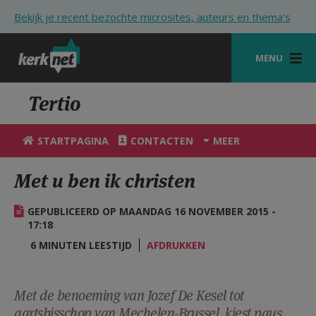
Overslaan en naar de inhoud gaan
Bekijk je recent bezochte microsites, auteurs en thema's
MENU
STARTPAGINA
Tertio
KERK
STARTPAGINA
CONTACTEN
MEER
VIERINGEN
Met u ben ik christen
SHOP
GEPUBLICEERD OP MAANDAG 16 NOVEMBER 2015 -
ZOEKEN
17:18
HULP
6 MINUTEN LEESTIJD
AFDRUKKEN
STARTPAGINA PORTAAL
Met de benoeming van Jozef De Kesel tot
MIJN PAROCHIE
aartsbisschop van Mechelen-Brussel, kiest paus