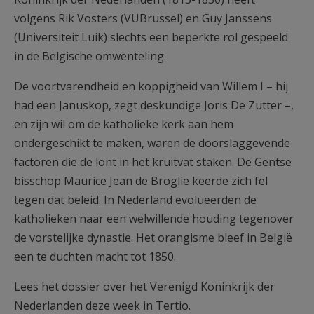
AANMELDEN OF REGISTREREN
volgens Rik Vosters (VUBrussel) en Guy Janssens
(Universiteit Luik) slechts een beperkte rol gespeeld
in de Belgische omwenteling.
De voortvarendheid en koppigheid van Willem I – hij
had een Januskop, zegt deskundige Joris De Zutter –,
en zijn wil om de katholieke kerk aan hem
ondergeschikt te maken, waren de doorslaggevende
factoren die de lont in het kruitvat staken. De Gentse
bisschop Maurice Jean de Broglie keerde zich fel
tegen dat beleid. In Nederland evolueerden de
katholieken naar een welwillende houding tegenover
de vorstelijke dynastie. Het orangisme bleef in België
een te duchten macht tot 1850.
Lees het dossier over het Verenigd Koninkrijk der
Nederlanden deze week in Tertio.