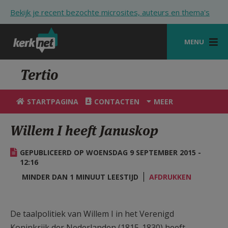
Overslaan en naar de inhoud gaan
Bekijk je recent bezochte microsites, auteurs en thema's
MENU
STARTPAGINA
Tertio
KERK
STARTPAGINA
CONTACTEN
MEER
VIERINGEN
Willem I heeft Januskop
SHOP
GEPUBLICEERD OP WOENSDAG 9 SEPTEMBER 2015 -
ZOEKEN
12:16
HULP
MINDER DAN 1 MINUUT LEESTIJD
AFDRUKKEN
STARTPAGINA PORTAAL
De taalpolitiek van Willem I in het Verenigd
MIJN PAROCHIE
Koninkrijk der Nederlanden (1815-1830) heeft