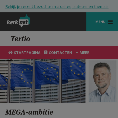
Overslaan en naar de inhoud gaan
Bekijk je recent bezochte microsites, auteurs en thema's
MENU
STARTPAGINA
Tertio
KERK
STARTPAGINA
CONTACTEN
MEER
VIERINGEN
SHOP
ZOEKEN
HULP
STARTPAGINA PORTAAL
MEGA-ambitie
MIJN PAROCHIE