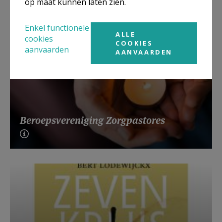
op maat kunnen laten zien.
Enkel functionele
ALLE
cookies
COOKIES
aanvaarden
AANVAARDEN
Beroepsvereniging Zorgpastores