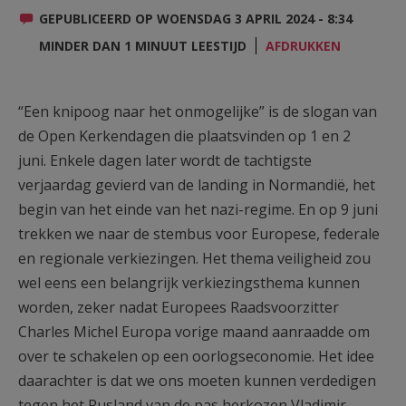
AANMELDEN OF REGISTREREN
GEPUBLICEERD OP WOENSDAG 3 APRIL 2024 - 8:34
MINDER DAN 1 MINUUT LEESTIJD
AFDRUKKEN
“Een knipoog naar het onmogelijke” is de slogan van
de Open Kerkendagen die plaatsvinden op 1 en 2
juni. Enkele dagen later wordt de tachtigste
verjaardag gevierd van de landing in Normandië, het
begin van het einde van het nazi-regime. En op 9 juni
trekken we naar de stembus voor Europese, federale
en regionale verkiezingen. Het thema veiligheid zou
wel eens een belangrijk verkiezingsthema kunnen
worden, zeker nadat Europees Raadsvoorzitter
Charles Michel Europa vorige maand aanraadde om
over te schakelen op een oorlogseconomie. Het idee
daarachter is dat we ons moeten kunnen verdedigen
tegen het Rusland van de pas herkozen Vladimir