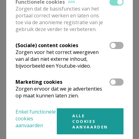
Functionele cookies
AAN
Zorgen dat de basisfuncties van het
portaal correct werken en laten ons
toe via de anonieme registratie van je
Gepubliceerd door
gebruik deze verder te verbeteren.
Tertio
(Sociale) content cookies
Zorgen voor het correct weergeven
van al dan niet externe inhoud,
Meer
bijvoorbeeld een Youtube-video.
Blog
Marketing cookies
Zorgen ervoor dat we je advertenties
op maat kunnen laten zien.
Enkel functionele
ALLE
cookies
Deel dit artikel
COOKIES
aanvaarden
AANVAARDEN