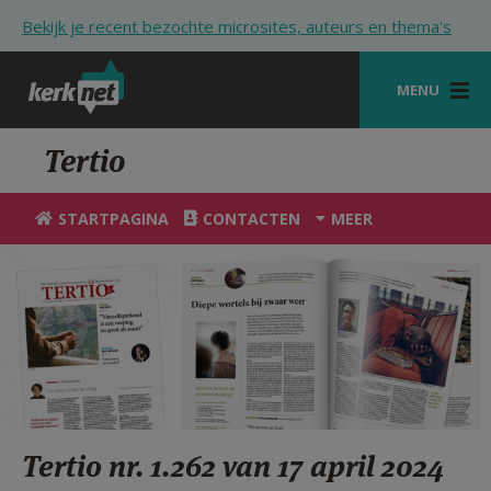
Overslaan en naar de inhoud gaan
Bekijk je recent bezochte microsites, auteurs en thema's
MENU
STARTPAGINA
Tertio
KERK
STARTPAGINA
CONTACTEN
MEER
VIERINGEN
SHOP
ZOEKEN
HULP
STARTPAGINA PORTAAL
Tertio nr. 1.262 van 17 april 2024
MIJN PAROCHIE