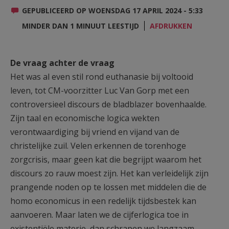
AANMELDEN OF REGISTREREN
GEPUBLICEERD OP WOENSDAG 17 APRIL 2024 - 5:33
MINDER DAN 1 MINUUT LEESTIJD
AFDRUKKEN
De vraag achter de vraag
Het was al even stil rond euthanasie bij voltooid
leven, tot CM-voorzitter Luc Van Gorp met een
controversieel discours de bladblazer bovenhaalde.
Zijn taal en economische logica wekten
verontwaardiging bij vriend en vijand van de
christelijke zuil. Velen erkennen de torenhoge
zorgcrisis, maar geen kat die begrijpt waarom het
discours zo rauw moest zijn. Het kan verleidelijk zijn
prangende noden op te lossen met middelen die de
homo economicus in een redelijk tijdsbestek kan
aanvoeren. Maar laten we de cijferlogica toe in
existentiële materie, dan schrapen we langzaam